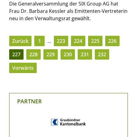
Die Generalversammlung der SIX Group AG hat
Frau Dr. Barbara Kessler als Emittenten-Vertreterin
neu in den Verwaltungsrat gewählt.
Zurück
1
…
223
224
225
226
227
228
229
230
231
232
Vorwärts
PARTNER