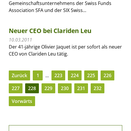
Gemeinschaftsunternehmens der Swiss Funds
Association SFA und der SIX Swiss...
Neuer CEO bei Clariden Leu
10.03.2011
Der 41-jährige Olivier Jaquet ist per sofort als neuer
CEO von Clariden Leu tätig.
Zurück
1
…
223
224
225
226
227
228
229
230
231
232
Vorwärts