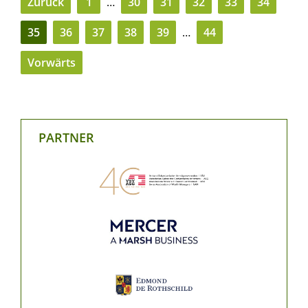
Zurück
1
…
30
31
32
33
34
35
36
37
38
39
…
44
Vorwärts
PARTNER