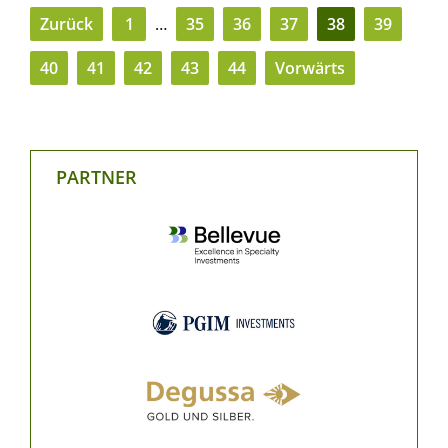
Zurück
1
…
35
36
37
38
39
40
41
42
43
44
Vorwärts
PARTNER