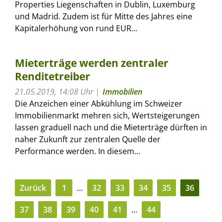
Properties Liegenschaften in Dublin, Luxemburg
und Madrid. Zudem ist für Mitte des Jahres eine
Kapitalerhöhung von rund EUR...
Mieterträge werden zentraler
Renditetreiber
21.05.2019, 14:08 Uhr
Immobilien
Die Anzeichen einer Abkühlung im Schweizer
Immobilienmarkt mehren sich, Wertsteigerungen
lassen graduell nach und die Mieterträge dürften in
naher Zukunft zur zentralen Quelle der
Performance werden. In diesem...
Zurück
1
…
32
33
34
35
36
37
38
39
40
41
…
44