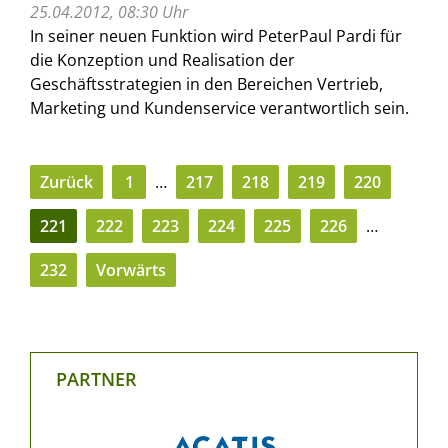
25.04.2012, 08:30 Uhr
In seiner neuen Funktion wird PeterPaul Pardi für
die Konzeption und Realisation der
Geschäftsstrategien in den Bereichen Vertrieb,
Marketing und Kundenservice verantwortlich sein.
Zurück
1
…
217
218
219
220
221
222
223
224
225
226
…
232
Vorwärts
PARTNER