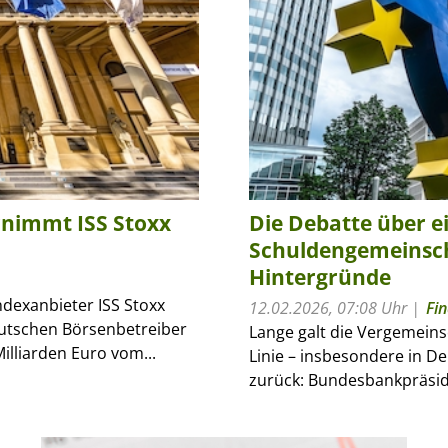
rnimmt ISS Stoxx
Die Debatte über e
Schuldengemeinscha
Hintergründe
dexanbieter ISS Stoxx
12.02.2026, 07:08 Uhr
Fi
eutschen Börsenbetreiber
Lange galt die Vergemeins
illiarden Euro vom...
Linie – insbesondere in D
zurück: Bundesbankpräside