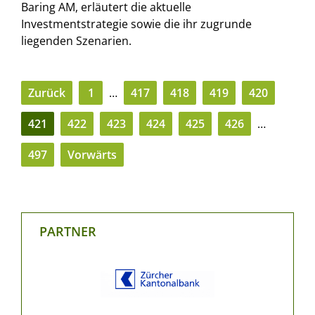
Baring AM, erläutert die aktuelle
Investmentstrategie sowie die ihr zugrunde
liegenden Szenarien.
Zurück
1
…
417
418
419
420
421
422
423
424
425
426
…
497
Vorwärts
PARTNER