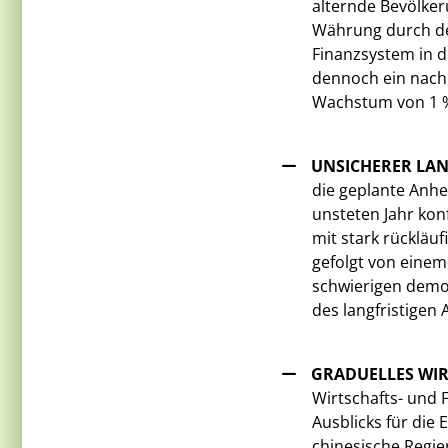
alternde Bevölker
Währung durch den
Finanzsystem in d
dennoch ein nachh
Wachstum von 1 % 
UNSICHERER LAN
die geplante Anhe
unsteten Jahr ko
mit stark rückläu
gefolgt von einem
schwierigen demo
des langfristigen 
GRADUELLES WI
Wirtschafts- und 
Ausblicks für die 
chinesische Regie