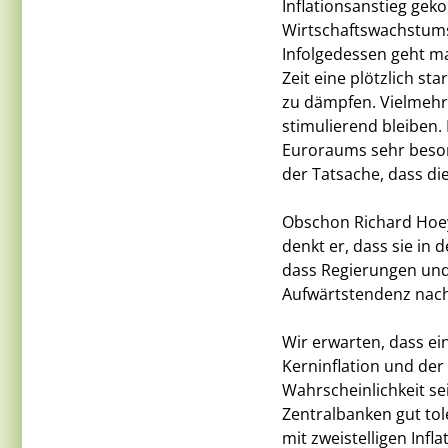
Inflationsanstieg ge
Wirtschaftswachstums
Infolgedessen geht m
Zeit eine plötzlich sta
zu dämpfen. Vielmehr 
stimulierend bleiben.
Euroraums sehr besorgt
der Tatsache, dass die 
Obschon Richard Hoey 
denkt er, dass sie in
dass Regierungen und
Aufwärtstendenz nach
Wir erwarten, dass e
Kerninflation und der
Wahrscheinlichkeit sei
Zentralbanken gut tole
mit zweistelligen Infl