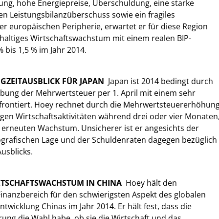
ung, hohe Energiepreise, Überschuldung, eine starke
 Leistungsbilanzüberschuss sowie ein fragiles
er europäischen Peripherie, erwartet er für diese Region
altiges Wirtschaftswachstum mit einem realen BIP-
bis 1,5 % im Jahr 2014.
GZEITAUSBLICK FÜR JAPAN
 Japan ist 2014 bedingt durch
bung der Mehrwertsteuer per 1. April mit einem sehr
nfrontiert. Hoey rechnet durch die Mehrwertsteuererhöhun
figen Wirtschaftsaktivitäten während drei oder vier Monaten
 erneuten Wachstum. Unsicherer ist er angesichts der
grafischen Lage und der Schuldenraten dagegen bezüglich
Ausblicks.
RTSCHAFTSWACHSTUM IN CHINA
 Hoey hält den
Finanzbereich für den schwierigsten Aspekt des globalen
Entwicklung Chinas im Jahr 2014. Er hält fest, dass die
rung die Wahl habe, ob sie die Wirtschaft und das