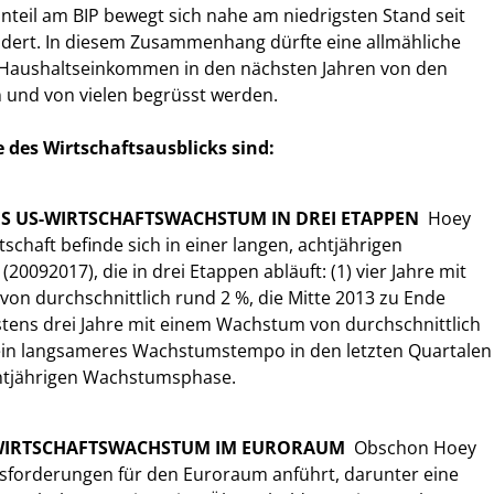
teil am BIP bewegt sich nahe am niedrigsten Stand seit
dert. In diesem Zusammenhang dürfte eine allmähliche
Haushaltseinkommen in den nächsten Jahren von den
 und von vielen begrüsst werden.
 des Wirtschaftsausblicks sind:
ES US-WIRTSCHAFTSWACHSTUM IN DREI ETAPPEN
 Hoey
tschaft befinde sich in einer langen, achtjährigen
0092017), die in drei Etappen abläuft: (1) vier Jahre mit
n durchschnittlich rund 2 %, die Mitte 2013 zu Ende
stens drei Jahre mit einem Wachstum von durchschnittlich
 ein langsameres Wachstumstempo in den letzten Quartalen
htjährigen Wachstumsphase.
WIRTSCHAFTSWACHSTUM IM EURORAUM
 Obschon Hoey
usforderungen für den Euroraum anführt, darunter eine