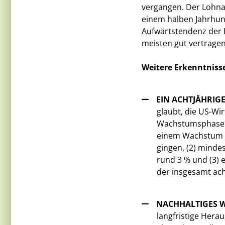
vergangen. Der Lohnan
einem halben Jahrhun
Aufwärtstendenz der 
meisten gut vertragen
Weitere Erkenntnisse
EIN ACHTJÄHRIG
glaubt, die US-Wir
Wachstumsphase (2
einem Wachstum vo
gingen, (2) minde
rund 3 % und (3)
der insgesamt ac
NACHHALTIGES 
langfristige Hera