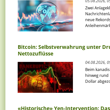
05.08.2026, 0
Zwei Anlagek
Nachrichtenl
neue Rekords
Anleihenmärkt
Bitcoin: Selbstverwahrung unter Dru
Nettozuflüsse
04.08.2026, 0
Beim kanadis
hinweg rund 
Dollar abgezo
«Historische» Yen-Intervention: Das