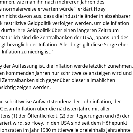
kommen, wie man ihn nach mehreren Jahren des
 normalerweise erwarten würde", erklärt Hoey.
an nicht davon aus, dass die Industrieländer in absehbarer
rk restriktive Geldpolitik verfolgen werden, um die Inflation
dürfte ihre Geldpolitik über einen längeren Zeitraum
 Natürlich sind die Zentralbanken der USA, Japans und des
 bezüglich der Inflation. Allerdings gilt diese Sorge eher
Inflation zu niedrig ist."
der Auffassung ist, die Inflation werde letztlich zunehmen,
 den kommenden Jahren nur schrittweise ansteigen wird und
 Zentralbanken sich gegenüber dieser allmählichen
sichtig zeigen werden.
ine schrittweise Aufwärtstendenz der Lohninflation, der
 Gesamtinflation über die nächsten Jahre mit aller
tens (1) der Öffentlichkeit, (2) der Regierungen und (3) der
riert wird, so Hoey. In den USA sind seit dem Höhepunkt
ationsraten im Jahr 1980 mittlerweile dreieinhalb Jahrzehnte