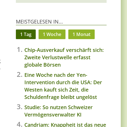
MEISTGELESEN IN...
1 Tag
1 Woche
1 Monat
Chip-Ausverkauf verschärft sich:
Zweite Verlustwelle erfasst
g
globale Börsen
,
Eine Woche nach der Yen-
Intervention durch die USA: Der
Westen kauft sich Zeit, die
Schuldenfrage bleibt ungelöst
Studie: So nutzen Schweizer
Vermögensverwalter KI
Candriam: Knappheit ist das neue