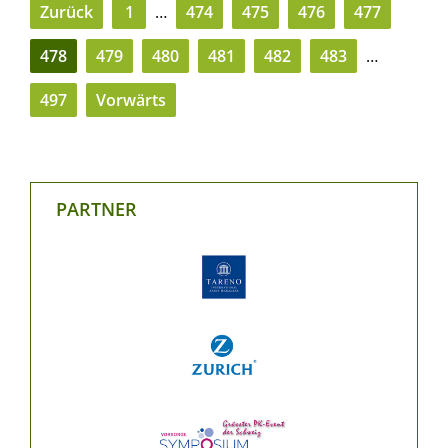
Zurück
1
…
474
475
476
477
478
479
480
481
482
483
…
497
Vorwärts
PARTNER