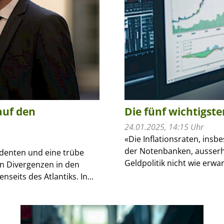
auf den
Die fünf wichtigst
24.01.2025, 14:15 Uhr
«Die Inflationsraten, insb
der Notenbanken, ausserha
denten und eine trübe
Geldpolitik nicht wie erwar
en Divergenzen in den
eits des Atlantiks. In...