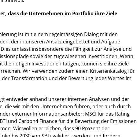
r sinnvoll.
et, dass die Unternehmen im Portfolio ihre Ziele
onierung ist mit einem regelmässigen Dialog mit den
n, der in unseren Ansatz eingebettet und Aufgabe
. Dies umfasst insbesondere die Fähigkeit zur Analyse und
issionspfade sowie der zugewiesenen Investitionen. Wenn
die nötigen Investitionen tätigen, können sie ihre Ziele
erreichen. Wir verwenden zudem einen Kriterienkatalog für
us der Transformation und der Bewertung jedes Wertes im
lgt entweder anhand unserer internen Analysen und der
e, die wir mit den Unternehmen führen, oder auch durch
ender externer Informationsanbieter: MSCI für das Rating
SBTi und Carbon4 Finance für die Bewertung der Emissionen
men. Wir wollen erreichen, dass 90 Prozent der
lio bis 2030 von SBTi validiert werden, und fordern