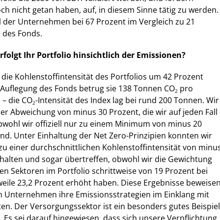
och nicht getan haben, auf, in diesem Sinne tätig zu werden.
eil der Unternehmen bei 67 Prozent im Vergleich zu 21
 des Fonds.
folgt Ihr Portfolio hinsichtlich der Emissionen?
 die Kohlenstoffintensität des Portfolios um 42 Prozent
i Auflegung des Fonds betrug sie 138 Tonnen CO
pro
2
 – die CO
-Intensität des Index lag bei rund 200 Tonnen. Wir
2
er Abweichung von minus 30 Prozent, die wir auf jeden Fall
bwohl wir offiziell nur zu einem Minimum von minus 20
sind. Unter Einhaltung der Net Zero-Prinzipien konnten wir
zu einer durchschnittlichen Kohlenstoffintensität von minu
nhalten und sogar übertreffen, obwohl wir die Gewichtung
en Sektoren im Portfolio schrittweise von 19 Prozent bei
weile 23,2 Prozent erhöht haben. Diese Ergebnisse beweisen
n Unternehmen ihre Emissionsstrategien im Einklang mit
ten. Der Versorgungssektor ist ein besonders gutes Beispiel
. Es sei darauf hingewiesen, dass sich unsere Verpflichtung