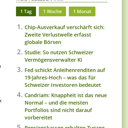
1 Tag
1 Woche
1 Monat
Chip-Ausverkauf verschärft sich:
Zweite Verlustwelle erfasst
globale Börsen
Studie: So nutzen Schweizer
Vermögensverwalter KI
e
Fed schickt Anleihenrenditen auf
19-Jahres-Hoch – was das für
Schweizer Investoren bedeutet
Candriam: Knappheit ist das neue
x
Normal – und die meisten
Portfolios sind nicht darauf
vorbereitet
Pensionskassen erhalten Zugang