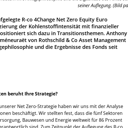
seiner Auflegung. (Bild pd
ufgelegte R-co 4Change Net Zero Equity Euro
ierung der Kohlenstoffintensität mit finanzieller
sitioniert sich dazu in Transitionsthemen. Anthony
 Iméneuraët von Rothschild & Co Asset Management
agephilosophie und die Ergebnisse des Fonds seit
en beruht Ihre Strategie?
unserer Net Zero-Strategie haben wir uns mit der Analyse
nen beschäftigt. Wir stellten fest, dass die fünf Sektoren
ersorgung, Bauwesen und Energie weltweit für 86 Prozent
erantwortlich sind. Zum Zeitpunkt der Auflegung des R-co