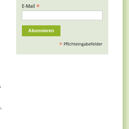
*
E-Mail
*
Pflichteingabefelder
s
,