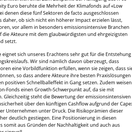
ity Euro beruhte die Mehrheit der Klimafonds auf «Low
ei denen diese fünf Sektoren de facto ausgeschlossen
 daher, ob sich nicht ein höherer Impact erzielen lässt,
oren, vor allem in besonders emissionsintensive Branchen
auf die Akteure mit dem glaubwürdigsten und ehrgeizigsten
d setzt.
eignet sich unseres Erachtens sehr gut für die Entstehung
ngskreislaufs. Wir sind nämlich davon überzeugt, dass
oren eine Vorbildfunktion erfüllen, wenn sie zeigen, dass si
können, so dass andere Akteure ihre besten Praxislösungen
 positiven Schnellballeffekt in Gang setzen. Zudem weisen
on-Fonds einen Growth-Schwerpunkt auf, da sie mit
. Gleichzeitig steht die Bewertung der emissionsintensiven
nsicherheit über den künftigen Cashflow aufgrund der Cape
der Unternehmen unter Druck. Die Risikoprämien dieser
r deutlich gestiegen. Eine Positionierung in diesen
ns somit aus Gründen der Nachhaltigkeit und auch aus