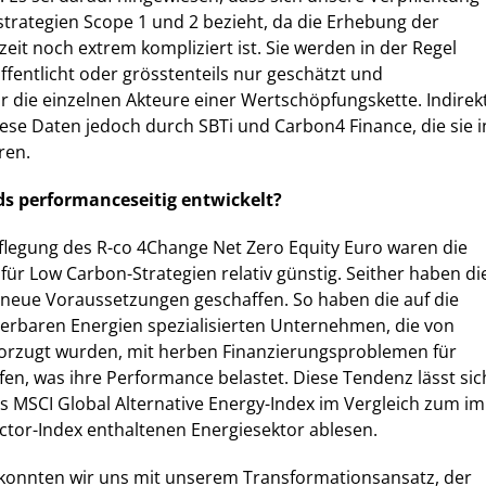
strategien Scope 1 und 2 bezieht, da die Erhebung der
eit noch extrem kompliziert ist. Sie werden in der Regel
öffentlicht oder grösstenteils nur geschätzt und
r die einzelnen Akteure einer Wertschöpfungskette. Indirek
iese Daten jedoch durch SBTi und Carbon4 Finance, die sie i
ren.
ds performanceseitig entwickelt?
flegung des R-co 4Change Net Zero Equity Euro waren die
r Low Carbon-Strategien relativ günstig. Seither haben di
 neue Voraussetzungen geschaffen. So haben die auf die
erbaren Energien spezialisierten Unternehmen, die von
vorzugt wurden, mit herben Finanzierungsproblemen für
fen, was ihre Performance belastet. Diese Tendenz lässt sic
s MSCI Global Alternative Energy-Index im Vergleich zum im
ctor-Index enthaltenen Energiesektor ablesen.
 konnten wir uns mit unserem Transformationsansatz, der