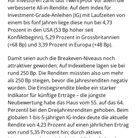
Für Investoren zählt laut TwentyFour vor allem die
verbesserte All-in-Rendite. Auf dem Index für
Investment-Grade-Anleihen (IG) mit Laufzeiten von
einem bis fünf Jahren liege diese nun bei 4,73
Prozent in den USA (53 Bp höher seit
Konfliktbeginn), 5,29 Prozent in Grossbritannien
(+68 Bp) und 3,39 Prozent in Europa (+48 Bp).
Damit seien auch die Breakeven-Niveaus noch
attraktiver geworden: Auf Indexebene lägen sie bei
rund 250 Bp. Die Renditen müssten also um mehr
als 250 Bp steigen, bevor die Jahresrenditen negativ
würden. Die Einstiegsrendite bleibe ein starker
Indikator für künftige Erträge – die jüngste
Neubewertung habe das Haus vom 55. auf das 64.
Perzentil bei den Dreijahresrenditen gehoben. Beim
globalen 1-bis-5-jährigen IG-Index deute die aktuelle
Rendite von 4,23 Prozent auf einen jährlichen Ertrag
von rund 5,35 Prozent hin; durch aktives