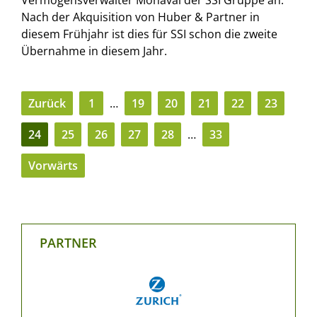
Nach der Akquisition von Huber & Partner in
diesem Frühjahr ist dies für SSI schon die zweite
Übernahme in diesem Jahr.
Zurück
1
…
19
20
21
22
23
24
25
26
27
28
…
33
Vorwärts
PARTNER