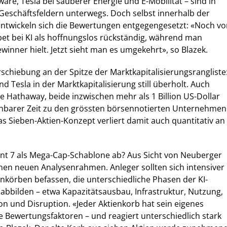
are, Tesla bei sauberer Energie und E-Mobilität – sind in
eschäftsfeldern unterwegs. Doch selbst innerhalb der
ntwickeln sich die Bewertungen entgegengesetzt: «Noch vo
bet bei KI als hoffnungslos rückständig, während man
winner hielt. Jetzt sieht man es umgekehrt», so Blazek.
chiebung an der Spitze der Marktkapitalisierungsrangliste
 Tesla in der Marktkapitalisierung still überholt. Auch
 Hathaway, beide inzwischen mehr als 1 Billion US-Dollar
ehbarer Zeit zu den grössten börsennotierten Unternehmen
as Sieben-Aktien-Konzept verliert damit auch quantitativ an
ent 7 als Mega-Cap-Schablone ab? Aus Sicht von Neuberger
nen neuen Analysenrahmen. Anleger sollten sich intensiver
körben befassen, die unterschiedliche Phasen der KI-
bbilden – etwa Kapazitätsausbau, Infrastruktur, Nutzung,
n und Disruption. «Jeder Aktienkorb hat sein eigenes
ne Bewertungsfaktoren – und reagiert unterschiedlich stark