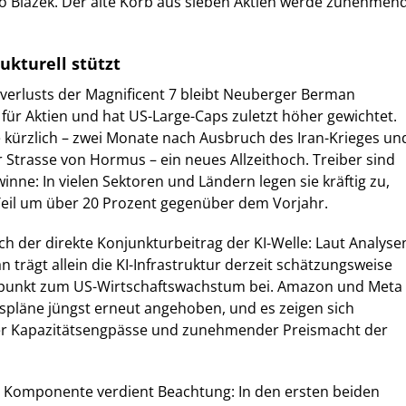
so Blazek. Der alte Korb aus sieben Aktien werde zunehmen
ukturell stützt
verlusts der Magnificent 7 bleibt Neuberger Berman
v für Aktien und hat US-Large-Caps zuletzt höher gewichtet.
 kürzlich – zwei Monate nach Ausbruch des Iran-Krieges un
r Strasse von Hormus – ein neues Allzeithoch. Treiber sind
ne: In vielen Sektoren und Ländern legen sie kräftig zu,
eil um über 20 Prozent gegenüber dem Vorjahr.
h der direkte Konjunkturbeitrag der KI-Welle: Laut Analyse
trägt allein die KI-Infrastruktur derzeit schätzungsweise
tpunkt zum US-Wirtschaftswachstum bei. Amazon und Meta
nspläne jüngst erneut angehoben, und es zeigen sich
ger Kapazitätsengpässe und zunehmender Preismacht der
e Komponente verdient Beachtung: In den ersten beiden