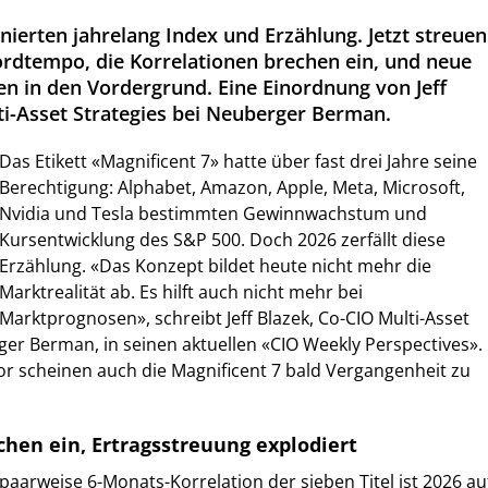
nierten jahrelang Index und Erzählung. Jetzt streuen
ordtempo, die Korrelationen brechen ein, und neue
 in den Vordergrund. Eine Einordnung von Jeff
ti-Asset Strategies bei Neuberger Berman.
Das Etikett «Magnificent 7» hatte über fast drei Jahre seine
Berechtigung: Alphabet, Amazon, Apple, Meta, Microsoft,
Nvidia und Tesla bestimmten Gewinnwachstum und
Kursentwicklung des S&P 500. Doch 2026 zerfällt diese
Erzählung. «Das Konzept bildet heute nicht mehr die
Marktrealität ab. Es hilft auch nicht mehr bei
Marktprognosen», schreibt Jeff Blazek, Co-CIO Multi-Asset
ger Berman, in seinen aktuellen «CIO Weekly Perspectives».
r scheinen auch die Magnificent 7 bald Vergangenheit zu
chen ein, Ertragsstreuung explodiert
paarweise 6-Monats-Korrelation der sieben Titel ist 2026 au