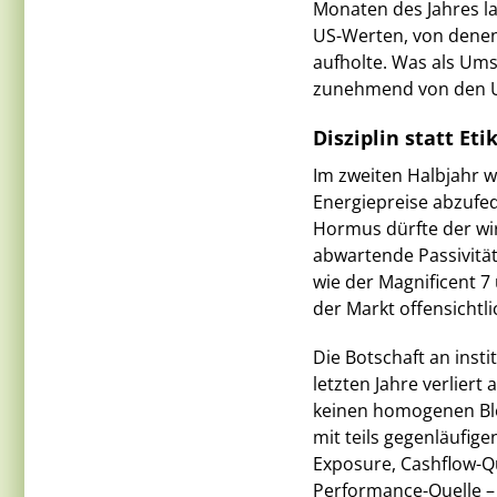
Monaten des Jahres l
US-Werten, von denen
aufholte. Was als Ums
zunehmend von den 
Disziplin statt Eti
Im zweiten Halbjahr wi
Energiepreise abzufed
Hormus dürfte der wi
abwartende Passivität 
wie der Magnificent 7
der Markt offensichtli
Die Botschaft an insti
letzten Jahre verliert 
keinen homogenen Blo
mit teils gegenläufigen
Exposure, Cashflow-Qu
Performance-Quelle – 