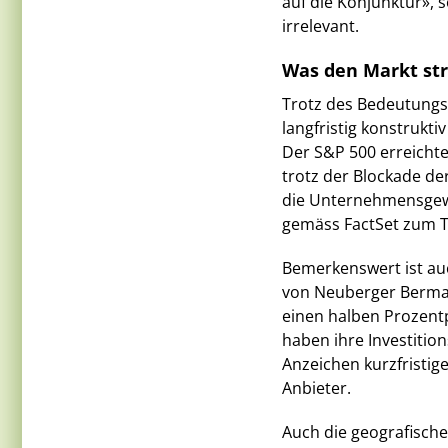
auf die Konjunktur», 
irrelevant.
Was den Markt str
Trotz des Bedeutungs
langfristig konstrukti
Der S&P 500 erreichte
trotz der Blockade de
die Unternehmensgewin
gemäss FactSet zum T
Bemerkenswert ist auc
von Neuberger Berman 
einen halben Prozen
haben ihre Investitio
Anzeichen kurzfristi
Anbieter.
Auch die geografisch