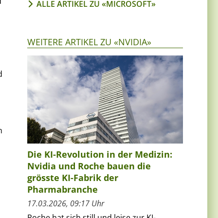
d
ALLE ARTIKEL ZU «MICROSOFT»
WEITERE ARTIKEL ZU «NVIDIA»
d
n
Die KI-Revolution in der Medizin:
Nvidia und Roche bauen die
grösste KI-Fabrik der
Pharmabranche
17.03.2026, 09:17 Uhr
Roche hat sich still und leise zur KI-