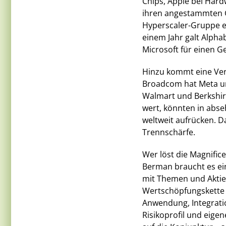
Chips, Apple bei Hardw
ihren angestammten G
Hyperscaler-Gruppe e
einem Jahr galt Alpha
Microsoft für einen Ge
Hinzu kommt eine Vers
Broadcom hat Meta und
Walmart und Berkshire
wert, könnten in abs
weltweit aufrücken. D
Trennschärfe.
Wer löst die Magnific
Berman braucht es ei
mit Themen und Aktien
Wertschöpfungskette a
Anwendung, Integratio
Risikoprofil und eige