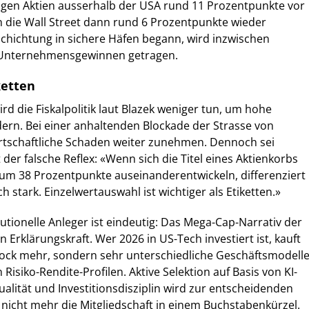
agen Aktien ausserhalb der USA rund 11 Prozentpunkte vor
 die Wall Street dann rund 6 Prozentpunkte wieder
chichtung in sichere Häfen begann, wird inzwischen
Unternehmensgewinnen getragen.
ketten
rd die Fiskalpolitik laut Blazek weniger tun, um hohe
ern. Bei einer anhaltenden Blockade der Strasse von
rtschaftliche Schaden weiter zunehmen. Dennoch sei
der falsche Reflex: «Wenn sich die Titel eines Aktienkorbs
 um 38 Prozentpunkte auseinanderentwickeln, differenziert
ch stark. Einzelwertauswahl ist wichtiger als Etiketten.»
tutionelle Anleger ist eindeutig: Das Mega-Cap-Narrativ der
an Erklärungskraft. Wer 2026 in US-Tech investiert ist, kauft
ck mehr, sondern sehr unterschiedliche Geschäftsmodell
 Risiko-Rendite-Profilen. Aktive Selektion auf Basis von KI-
alität und Investitionsdisziplin wird zur entscheidenden
nicht mehr die Mitgliedschaft in einem Buchstabenkürzel.