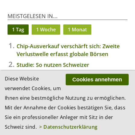
MEISTGELESEN IN...
1 Tag
1 Woche
1 Monat
Chip-Ausverkauf verschärft sich: Zweite
Verlustwelle erfasst globale Börsen
Studie: So nutzen Schweizer
Vermögensverwalter KI
Diese Website
Cookies annehmen
Candriam: Knappheit ist das neue Normal
verwendet Cookies, um
– und die meisten Portfolios sind nicht
Ihnen eine bestmögliche Nutzung zu ermöglichen.
darauf vorbereitet
Mit der Annahme der Cookies bestätigen Sie, dass
Pensionskassen erhalten Zugang zum
Sie ein professioneller Anleger mit Sitz in der
Repomarkt
Schweiz sind.
> Datenschutzerklärung
TwentyFour Asset Management lanciert