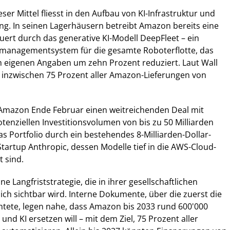
ieser Mittel fliesst in den Aufbau von KI-Infrastruktur und
ng. In seinen Lagerhäusern betreibt Amazon bereits eine
euert durch das generative KI-Modell DeepFleet – ein
rsmanagementsystem für die gesamte Roboterflotte, das
h eigenen Angaben um zehn Prozent reduziert. Laut Wall
 inzwischen 75 Prozent aller Amazon-Lieferungen von
s Amazon Ende Februar einen weitreichenden Deal mit
tenziellen Investitionsvolumen von bis zu 50 Milliarden
as Portfolio durch ein bestehendes 8-Milliarden-Dollar-
artup Anthropic, dessen Modelle tief in die AWS-Cloud-
t sind.
ne Langfriststrategie, die in ihrer gesellschaftlichen
lich sichtbar wird. Interne Dokumente, über die zuerst die
htete, legen nahe, dass Amazon bis 2033 rund 600'000
und KI ersetzen will – mit dem Ziel, 75 Prozent aller