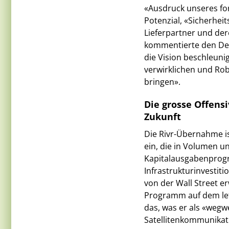
«Ausdruck unseres fo
Potenzial, «Sicherhei
Lieferpartner und der
kommentierte den Dea
die Vision beschleuni
verwirklichen und Rob
bringen».
Die grosse Offensi
Zukunft
Die Rivr-Übernahme ist 
ein, die in Volumen u
Kapitalausgabenprogr
Infrastrukturinvestit
von der Wall Street e
Programm auf dem letz
das, was er als «wegw
Satellitenkommunikat