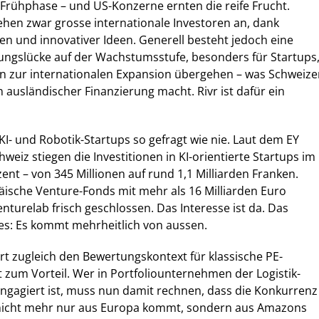
 Frühphase – und US-Konzerne ernten die reife Frucht.
ehen zwar grosse internationale Investoren an, dank
en und innovativer Ideen. Generell besteht jedoch eine
ungslücke auf der Wachstumsstufe, besonders für Startups
en zur internationalen Expansion übergehen – was Schweize
 ausländischer Finanzierung macht. Rivr ist dafür ein
KI- und Robotik-Startups so gefragt wie nie. Laut dem EY
eiz stiegen die Investitionen in KI-orientierte Startups im
ent – von 345 Millionen auf rund 1,1 Milliarden Franken.
äische Venture-Fonds mit mehr als 16 Milliarden Euro
nturelab frisch geschlossen. Das Interesse ist da. Das
es: Es kommt mehrheitlich von aussen.
rt zugleich den Bewertungskontext für klassische PE-
t zum Vorteil. Wer in Portfoliounternehmen der Logistik-
ngagiert ist, muss nun damit rechnen, dass die Konkurrenz
 nicht mehr nur aus Europa kommt, sondern aus Amazons