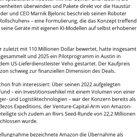
benheiten überwinden und Pakete direkt vor die Haustür
der und CEO Marnik Bjelonic beschrieb seinen Roboter
Rollschuhen» – eine Formulierung, die das Konzept treffend
rt seine Geräte mit eigenen KI-Modellen auf selbst erhobener
uletzt mit 110 Millionen Dollar bewertet, hatte insgesamt
ingesammelt und 2025 ein Pilotprogramm in Austin in
m US-Lieferdienstleister Veho gestartet. Der Kaufpreis
on schwieg zur finanziellen Dimension des Deals.
hon früh interessiert: Über seinen 2022 aufgelegten
 Fund – ein Investitionsvehikel mit einem Volumen von einer
ager- und Logistiktechnologien – war der Konzern bereits als
 Bezos Expeditions, der Venture-Capital-Arm von Amazon-
eteiligte sich zudem an Rivrs Seed-Runde von 22,2 Millionen
schlossen wurde.
 Stellungnahme bezeichnete Amazon die Übernahme als