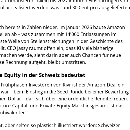
 automatisieren. Allein bis 2027 könnten Einsparungen von
Dollar realisiert werden, was rund 30 Cent pro ausgelieferte
h bereits in Zahlen nieder. Im Januar 2026 baute Amazon
tellen ab – was zusammen mit 14'000 Entlassungen im
ste Welle von Stellenstreichungen in der Geschichte des
. CEO Jassy räumt offen ein, dass KI viele bisherige
 machen werde, sieht darin aber auch Chancen für neue
se Rechnung aufgeht, bleibt umstritten.
e Equity in der Schweiz bedeutet
 Frühphasen-Investoren von Rivr ist der Amazon-Deal ein
i war – beim Einstieg in die Seed-Runde bei einer Bewertung
nen Dollar – darf sich über eine ordentliche Rendite freuen.
ture-Capital- und Private-Equity-Markt insgesamt ist das
mbivalenter.
, aber selten so plastisch illustriert worden: Schweizer