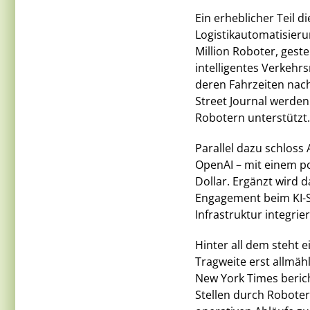
Ein erheblicher Teil d
Logistikautomatisieru
Million Roboter, gest
intelligentes Verkeh
deren Fahrzeiten nac
Street Journal werden
Robotern unterstützt.
Parallel dazu schlos
OpenAI – mit einem po
Dollar. Ergänzt wird d
Engagement beim KI-St
Infrastruktur integrier
Hinter all dem steht ei
Tragweite erst allmäh
New York Times beric
Stellen durch Roboter 