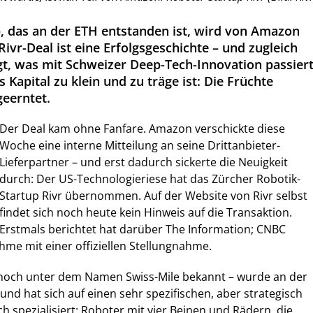
p, das an der ETH entstanden ist, wird von Amazon
vr-Deal ist eine Erfolgsgeschichte – und zugleich
gt, was mit Schweizer Deep-Tech-Innovation passiert
Kapital zu klein und zu träge ist: Die Früchte
eerntet.
Der Deal kam ohne Fanfare. Amazon verschickte diese
Woche eine interne Mitteilung an seine Drittanbieter-
Lieferpartner – und erst dadurch sickerte die Neuigkeit
durch: Der US-Technologieriese hat das Zürcher Robotik-
Startup Rivr übernommen. Auf der Website von Rivr selbst
findet sich noch heute kein Hinweis auf die Transaktion.
Erstmals berichtet hat darüber The Information; CNBC
hme mit einer offiziellen Stellungnahme.
m noch unter dem Namen Swiss-Mile bekannt – wurde an der
und hat sich auf einen sehr spezifischen, aber strategisch
h spezialisiert: Roboter mit vier Beinen und Rädern, die