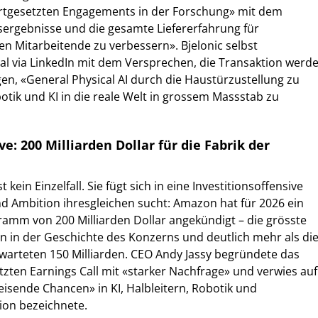
rtgesetzten Engagements in der Forschung» mit dem
tsergebnisse und die gesamte Liefererfahrung für
en Mitarbeitende zu verbessern». Bjelonic selbst
l via LinkedIn mit dem Versprechen, die Transaktion werd
gen, «General Physical AI durch die Haustürzustellung zu
otik und KI in die reale Welt in grossem Massstab zu
ve: 200 Milliarden Dollar für die Fabrik der
kein Einzelfall. Sie fügt sich in eine Investitionsoffensive
nd Ambition ihresgleichen sucht: Amazon hat für 2026 ein
amm von 200 Milliarden Dollar angekündigt – die grösste
ion in der Geschichte des Konzerns und deutlich mehr als di
rwarteten 150 Milliarden. CEO Andy Jassy begründete das
ten Earnings Call mit «starker Nachfrage» und verwies auf
eisende Chancen» in KI, Halbleitern, Robotik und
ion bezeichnete.