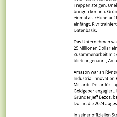
Treppen steigen, Une
bringen können. Grün
einmal als «Hund auf 
einfängt. Rivr trainie
Datenbasis.
Das Unternehmen war z
25 Millionen Dollar e
Zusammenarbeit mit de
blieb ungenannt; Amaz
Amazon war an Rivr sc
Industrial Innovation
Milliarde Dollar für L
Geldgeber engagiert.
Gründer Jeff Bezos, b
Dollar, die 2024 abge
In seiner offiziellen