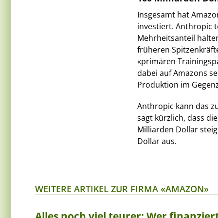
Insgesamt hat Amazon 
investiert. Anthropic
Mehrheitsanteil halt
früheren Spitzenkräf
«primären Trainingsp
dabei auf Amazons sel
Produktion im Gegenz
Anthropic kann das zu
sagt kürzlich, dass di
Milliarden Dollar stei
Dollar aus.
WEITERE ARTIKEL ZUR FIRMA «AMAZON»
Alles noch viel teurer: Wer finanzi