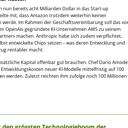
nun bereits acht Milliarden Dollar in das Start-up
 teilte mit, dass Amazon trotzdem weiterhin keinen
en werde. Im Rahmen der Geschäftsvereinbarung soll das vo
ten OpenAIs gegründete KI-Unternehmen AWS zu seinem
artner» machen. Anthropic habe sich zudem verpflichtet,
bst entwickelte Chips setzen – was deren Entwicklung und
ug rentabler macht.
sätzliche Kapital offenbar gut brauchen. Chef Dario Amode
e Entwicklungskosten neuer KI-Modelle mittelfristig auf 100
gen werden. Zuletzt reichten ihm zufolge noch 100 Millionen
ert den grössten Technologieboom der