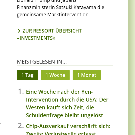
Donald Trump und Japans
Finanzministerin Satsuki Katayama die
gemeinsame Marktintervention...
ZUR RESSORT-ÜBERSICHT
«INVESTMENTS»
MEISTGELESEN IN...
1 Tag
1 Woche
1 Monat
Eine Woche nach der Yen-
Intervention durch die USA: Der
Westen kauft sich Zeit, die
Schuldenfrage bleibt ungelöst
r
Chip-Ausverkauf verschärft sich:
Zweite Verlustwelle erfasst