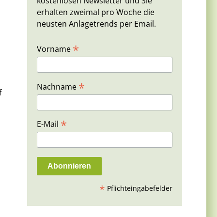
kostenlosen Newsletter und Sie
erhalten zweimal pro Woche die
neusten Anlagetrends per Email.
*
Vorname
*
Nachname
f
*
E-Mail
*
Pflichteingabefelder