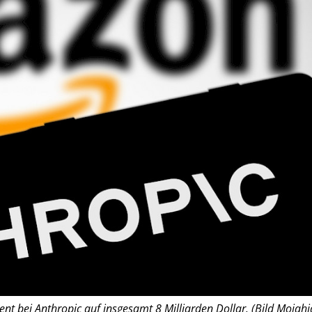
nt bei Anthropic auf insgesamt 8 Milliarden Dollar. (Bild Mojahi