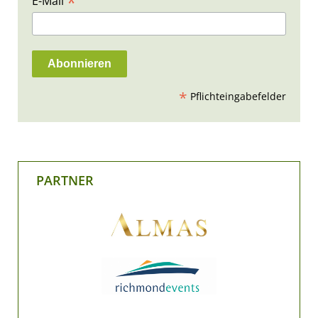
*
E-Mail
*
Pflichteingabefelder
PARTNER