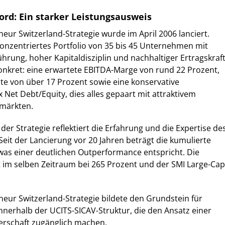
ord: Ein starker Leistungsausweis
neur Switzerland-Strategie wurde im April 2006 lanciert.
 konzentriertes Portfolio von 35 bis 45 Unternehmen mit
ührung, hoher Kapitaldisziplin und nachhaltiger Ertragskraft
konkret: eine erwartete EBITDA-Marge von rund 22 Prozent,
ite von über 17 Prozent sowie eine konservative
 Net Debt/Equity, dies alles gepaart mit attraktivem
märkten.
er Strategie reflektiert die Erfahrung und die Expertise de
it der Lancierung vor 20 Jahren beträgt die kumulierte
was einer deutlichen Outperformance entspricht. Die
 im selben Zeitraum bei 265 Prozent und der SMI Large-Cap
.
neur Switzerland-Strategie bildete den Grundstein für
nnerhalb der UCITS-SICAV-Struktur, die den Ansatz einer
erschaft zugänglich machen.