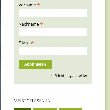
*
Vorname
*
Nachname
*
E-Mail
*
Pflichteingabefelder
MEISTGELESEN IN...