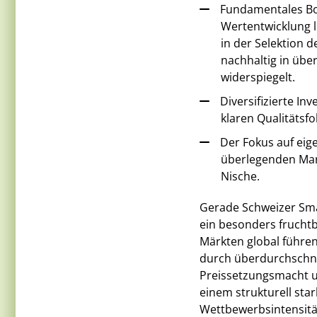
Fundamentales Bot
Wertentwicklung l
in der Selektion 
nachhaltig in üb
widerspiegelt.
Diversifizierte I
klaren Qualitätsf
Der Fokus auf ei
überlegenden Marg
Nische.
Gerade Schweizer Sma
ein besonders fruchtb
Märkten global führen
durch überdurchschnitt
Preissetzungsmacht u
einem strukturell sta
Wettbewerbsintensitä