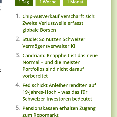
1 Tag
1 Woche
1 Monat
)
Chip-Ausverkauf verschärft sich:
Zweite Verlustwelle erfasst
globale Börsen
Studie: So nutzen Schweizer
Vermögensverwalter KI
Candriam: Knappheit ist das neue
t
Normal – und die meisten
Portfolios sind nicht darauf
t
vorbereitet
Fed schickt Anleihenrenditen auf
19-Jahres-Hoch – was das für
Schweizer Investoren bedeutet
Pensionskassen erhalten Zugang
zum Repomarkt