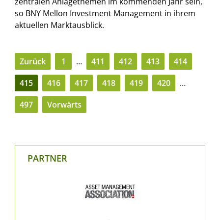
zentralen Anlagethemen im kommenden Jahr sein,
so BNY Mellon Investment Management in ihrem
aktuellen Marktausblick.
Zurück
1
…
411
412
413
414
415
416
417
418
419
420
…
497
Vorwärts
PARTNER