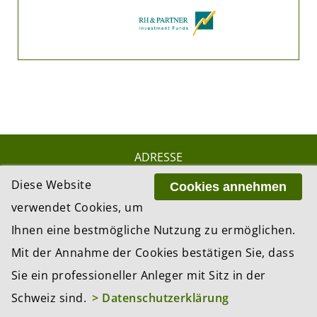
ADRESSE
BCP Business Content Production GmbH
Diese Website
Cookies annehmen
Gotthardstrasse 38
verwendet Cookies, um
8002 Zürich
Ihnen eine bestmögliche Nutzung zu ermöglichen.
Mit der Annahme der Cookies bestätigen Sie, dass
© 2026 by BCP Business Content Production
Sie ein professioneller Anleger mit Sitz in der
GmbH, Zürich – Switzerland
Schweiz sind.
> Datenschutzerklärung
Website by
update AG
, Zurich