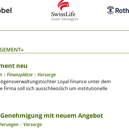
AGEMENT»
ement neu
n
|
Finanzplätze
|
Vorsorge
rmögensverwaltungstochter Loyal Finance unter dem
rma soll sich ausschliesslich um institutionelle
ma-Genehmigung mit neuem Angebot
cherungen
|
Vorsorge