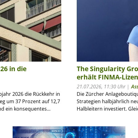
26 in die
The Singularity Gr
erhält FINMA-Lizen
21.07.2026, 11:30 Uhr
As
bjahr 2026 die Rückkehr in
Die Zürcher Anlageboutique
eg um 37 Prozent auf 12,7
Strategien halbjährlich ne
d ein konsequentes...
Halbleitern investiert. Gl