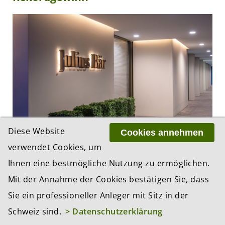
Diese Website
Cookies annehmen
21.07.2026, 08:50 Uhr
verwendet Cookies, um
Die Privatbank Julius Bär hat im ersten Halbjahr 2026
Ihnen eine bestmögliche Nutzung zu ermöglichen.
den Gewinn dank höherer Erträge aber auch dank
dem Wegfall von Sonderbelastungen auf ein neues
Mit der Annahme der Cookies bestätigen Sie, dass
Rekordhoch gesteigert. Die Neugeldzuflüsse zum...
Sie ein professioneller Anleger mit Sitz in der
Schweiz sind.
> Datenschutzerklärung