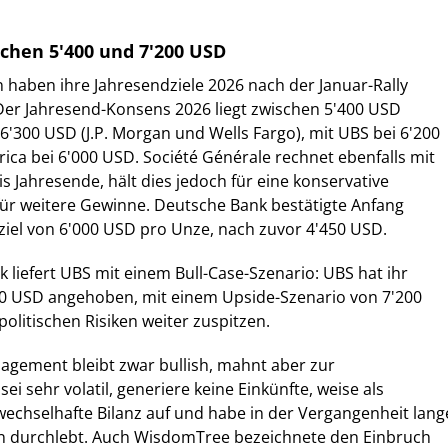
schen 5'400 und 7'200 USD
haben ihre Jahresendziele 2026 nach der Januar-Rally
Der Jahresend-Konsens 2026 liegt zwischen 5'400 USD
'300 USD (J.P. Morgan und Wells Fargo), mit UBS bei 6'200
ca bei 6'000 USD. Société Générale rechnet ebenfalls mit
s Jahresende, hält dies jedoch für eine konservative
ür weitere Gewinne. Deutsche Bank bestätigte Anfang
ziel von 6'000 USD pro Unze, nach zuvor 4'450 USD.
k liefert UBS mit einem Bull-Case-Szenario: UBS hat ihr
200 USD angehoben, mit einem Upside-Szenario von 7'200
opolitischen Risiken weiter zuspitzen.
agement bleibt zwar bullish, mahnt aber zur
sei sehr volatil, generiere keine Einkünfte, weise als
 wechselhafte Bilanz auf und habe in der Vergangenheit lang
n durchlebt. Auch WisdomTree bezeichnete den Einbruch