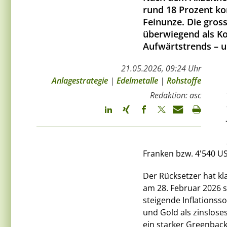
rund 18 Prozent kor
Feinunze. Die gros
überwiegend als Ko
Aufwärtstrends – u
21.05.2026, 09:24 Uhr
Anlagestrategie
|
Edelmetalle
|
Rohstoffe
Redaktion: asc
Franken bzw. 4'540 U
Der Rücksetzer hat kla
am 28. Februar 2026 s
steigende Inflationss
und Gold als zinsloses
ein starker Greenback