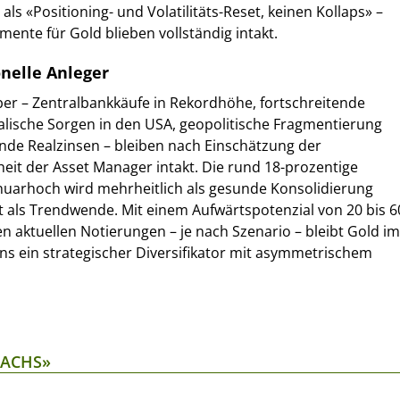
s «Positioning- und Volatilitäts-Reset, keinen Kollaps» –
mente für Gold blieben vollständig intakt.
onelle Anleger
iber – Zentralbankkäufe in Rekordhöhe, fortschreitende
skalische Sorgen in den USA, geopolitische Fragmentierung
kende Realzinsen – bleiben nach Einschätzung der
it der Asset Manager intakt. Die rund 18-prozentige
nuarhoch wird mehrheitlich als gesunde Konsolidierung
ht als Trendwende. Mit einem Aufwärtspotenzial von 20 bis 6
 aktuellen Notierungen – je nach Szenario – bleibt Gold im
ens ein strategischer Diversifikator mit asymmetrischem
SACHS»