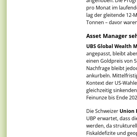
angehoben: Die Progn
pro Monat im laufend
lag der gleitende 12-
Tonnen – davor waren 
Asset Manager se
UBS Global Wealth
angepasst, bleibt aber
einen Goldpreis von 5'
Nachfrage bleibt jedo
ankurbeln. Mittelfrist
Kontext der US-Wahlen
gleichzeitig sinkenden
Feinunze bis Ende 202
Die Schweizer
Union 
UBP erwartet, dass di
werden, da strukturel
Fiskaldefizite und geo