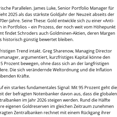
rische Parallelen. James Luke, Senior Portfolio Manager für
ieht 2025 als das stärkste Goldjahr der Neuzeit abseits der
er-Jahre. Seine These: Gold entwickle sich zu einer «Anti-
on in Portfolios – ein Prozess, der noch weit vom Höhepunkt
sant findet Schroders auch Goldminen-Aktien, deren Margen
s historisch günstig bewertet bleiben.
fristigen Trend intakt. Greg Sharenow, Managing Director
omanager, argumentiert, kurzfristiges Kapital könne den
15 Prozent bewegen, ohne dass sich an der langfristigen
ere. Die sich verändernde Weltordnung und die Inflation
eibenden Kräfte.
uf ein starkes fundamentales Signal: Mit 95 Prozent geht die
t der befragten Notenbanker davon aus, dass die globalen
ralbanken im Jahr 2026 steigen werden. Rund die Hälfte
ihre eigenen Goldreserven im gleichen Zeitraum zunehmen
fragten Zentralbanken rechnet mit einem Rückgang ihrer