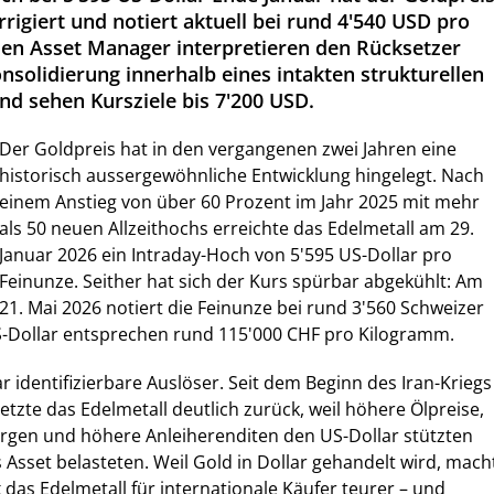
rigiert und notiert aktuell bei rund 4'540 USD pro
sen Asset Manager interpretieren den Rücksetzer
nsolidierung innerhalb eines intakten strukturellen
nd sehen Kursziele bis 7'200 USD.
Der Goldpreis hat in den vergangenen zwei Jahren eine
historisch aussergewöhnliche Entwicklung hingelegt. Nach
einem Anstieg von über 60 Prozent im Jahr 2025 mit mehr
als 50 neuen Allzeithochs erreichte das Edelmetall am 29.
Januar 2026 ein Intraday-Hoch von 5'595 US-Dollar pro
Feinunze. Seither hat sich der Kurs spürbar abgekühlt: Am
21. Mai 2026 notiert die Feinunze bei rund 3'560 Schweizer
S-Dollar entsprechen rund 115'000 CHF pro Kilogramm.
r identifizierbare Auslöser. Seit dem Beginn des Iran-Kriegs
etzte das Edelmetall deutlich zurück, weil höhere Ölpreise,
orgen und höhere Anleiherenditen den US-Dollar stützten
 Asset belasteten. Weil Gold in Dollar gehandelt wird, mach
 das Edelmetall für internationale Käufer teurer – und