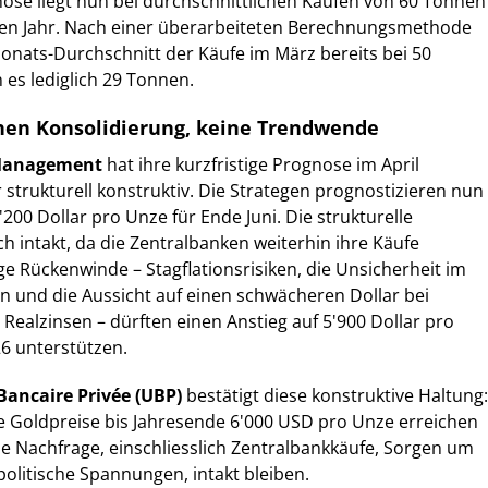
ose liegt nun bei durchschnittlichen Käufen von 60 Tonnen
en Jahr. Nach einer überarbeiteten Berechnungsmethode
Monats-Durchschnitt der Käufe im März bereits bei 50
es lediglich 29 Tonnen.
hen Konsolidierung, keine Trendwende
 Management
hat ihre kurzfristige Prognose im April
 strukturell konstruktiv. Die Strategen prognostizieren nun
200 Dollar pro Unze für Ende Juni. Die strukturelle
ch intakt, da die Zentralbanken weiterhin ihre Käufe
ige Rückenwinde – Stagflationsrisiken, die Unsicherheit im
 und die Aussicht auf einen schwächeren Dollar bei
 Realzinsen – dürften einen Anstieg auf 5'900 Dollar pro
6 unterstützen.
Bancaire Privée (UBP)
bestätigt diese konstruktive Haltung:
e Goldpreise bis Jahresende 6'000 USD pro Unze erreichen
le Nachfrage, einschliesslich Zentralbankkäufe, Sorgen um
politische Spannungen, intakt bleiben.