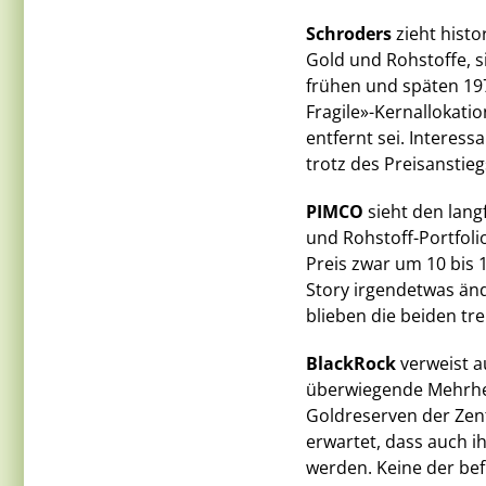
Schroders
zieht histo
Gold und Rohstoffe, s
frühen und späten 1970
Fragile»-Kernallokati
entfernt sei. Interes
trotz des Preisanstieg
PIMCO
sieht den lang
und Rohstoff-Portfoli
Preis zwar um 10 bis 
Story irgendetwas änd
blieben die beiden tr
BlackRock
verweist a
überwiegende Mehrhei
Goldreserven der Zent
erwartet, dass auch 
werden. Keine der be