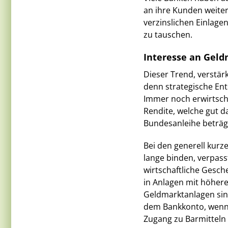
an ihre Kunden weite
verzinslichen Einlage
zu tauschen.
Interesse an Geld
Dieser Trend, verstärk
denn strategische En
Immer noch erwirtsch
Rendite, welche gut d
Bundesanleihe beträg
Bei den generell kurz
lange binden, verpass
wirtschaftliche Gesc
in Anlagen mit höherem
Geldmarktanlagen sind
dem Bankkonto, wenn n
Zugang zu Barmitteln