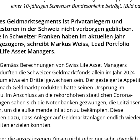
einer 10-jährigen Schweizer Bundesanleihe beträgt. (Bild pd
 des Geldmarktsegments ist Privatanlegern und
vestoren in der Schweiz nicht verborgen geblieben.
in Schweizer Franken haben im aktuellen Jahr
ngezogen», schreibt Markus Weiss, Lead Portfolio
Life Asset Managers.
Gemäss Berechnungen von Swiss Life Asset Managers
dürften die Schweizer Geldmarktfonds allein im Jahr 2024
um etwa ein Drittel gewachsen sein. Der gesteigerte Appeti
nach Geldmarktprodukten hatte seinen Ursprung im
u. Im Anschluss an die rekordhohen staatlichen Corona-
gen sahen sich die Notenbanken gezwungen, die Leitzinse
, um die aufkeimende Inflation zu bekämpfen. Diese
en dazu, dass Anleger auf Geldmarktanlagen endlich wiede
iten erzielen konnten.
er die angestiegenen Zinsen nicht oder nur sehr zögerlich