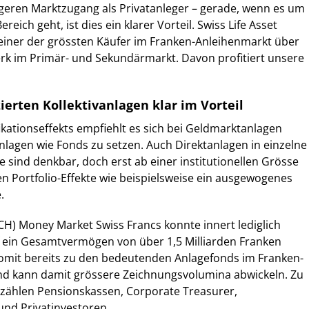
geren Marktzugang als Privatanleger – gerade, wenn es um
ereich geht, ist dies ein klarer Vorteil. Swiss Life Asset
einer der grössten Käufer im Franken-Anleihenmarkt über
rk im Primär- und Sekundärmarkt. Davon profitiert unsere
izierten Kollektivanlagen klar im Vorteil
ikationseffekts empfiehlt es sich bei Geldmarktanlagen
anlagen wie Fonds zu setzen. Auch Direktanlagen in einzelne
sind denkbar, doch erst ab einer institutionellen Grösse
n Portfolio-Effekte wie beispielsweise ein ausgewogenes
.
(CH) Money Market Swiss Francs konnte innert lediglich
f ein Gesamtvermögen von über 1,5 Milliarden Franken
somit bereits zu den bedeutenden Anlagefonds im Franken-
d kann damit grössere Zeichnungsvolumina abwickeln. Zu
zählen Pensionskassen, Corporate Treasurer,
nd Privatinvestoren.