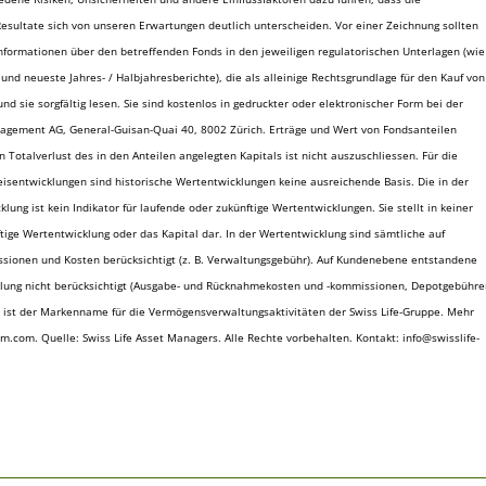
esultate sich von unseren Erwartungen deutlich unterscheiden. Vor einer Zeichnung sollten
 Informationen über den betreffenden Fonds in den jeweiligen regulatorischen Unterlagen (wie
 und neueste Jahres- / Halbjahresberichte), die als alleinige Rechtsgrundlage für den Kauf von
nd sie sorgfältig lesen. Sie sind kostenlos in gedruckter oder elektronischer Form bei der
nagement AG, General-Guisan-Quai 40, 8002 Zürich. Erträge und Wert von Fondsanteilen
 Totalverlust des in den Anteilen angelegten Kapitals ist nicht auszuschliessen. Für die
eisentwicklungen sind historische Wertentwicklungen keine ausreichende Basis. Die in der
lung ist kein Indikator für laufende oder zukünftige Wertentwicklungen. Sie stellt in keiner
tige Wertentwicklung oder das Kapital dar. In der Wertentwicklung sind sämtliche auf
onen und Kosten berücksichtigt (z. B. Verwaltungsgebühr). Auf Kundenebene entstandene
lung nicht berücksichtigt (Ausgabe- und Rücknahmekosten und -kommissionen, Depotgebühre
» ist der Markenname für die Vermögensverwaltungsaktivitäten der Swiss Life-Gruppe. Mehr
m.com. Quelle: Swiss Life Asset Managers. Alle Rechte vorbehalten. Kontakt: info@swisslife-