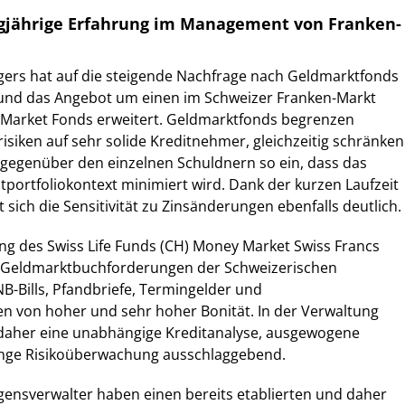
ngjährige Erfahrung im Management von Franken-
gers hat auf die steigende Nachfrage nach Geldmarktfonds
t und das Angebot um einen im Schweizer Franken-Markt
 Market Fonds erweitert. Geldmarktfonds begrenzen
risiken auf sehr solide Kreditnehmer, gleichzeitig schränken
 gegenüber den einzelnen Schuldnern so ein, dass das
tportfoliokontext minimiert wird. Dank der kurzen Laufzeit
 sich die Sensitivität zu Zinsänderungen ebenfalls deutlich.
ng des Swiss Life Funds (CH) Money Market Swiss Francs
e Geldmarktbuchforderungen der Schweizerischen
B-Bills, Pfandbriefe, Termingelder und
 von hoher und sehr hoher Bonität. In der Verwaltung
 daher eine unabhängige Kreditanalyse, ausgewogene
enge Risikoüberwachung ausschlaggebend.
gensverwalter haben einen bereits etablierten und daher