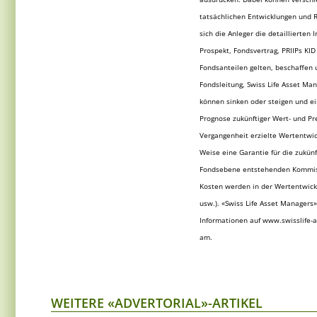
tatsächlichen Entwicklungen und R
sich die Anleger die detaillierten
Prospekt, Fondsvertrag, PRIIPs KID
Fondsanteilen gelten, beschaffen u
Fondsleitung, Swiss Life Asset Ma
können sinken oder steigen und ein
Prognose zukünftiger Wert- und Pr
Vergangenheit erzielte Wertentwick
Weise eine Garantie für die zukünf
Fondsebene entstehenden Kommissi
Kosten werden in der Wertentwick
usw.). «Swiss Life Asset Managers
Informationen auf www.swisslife-a
am.
WEITERE «ADVERTORIAL»-ARTIKEL