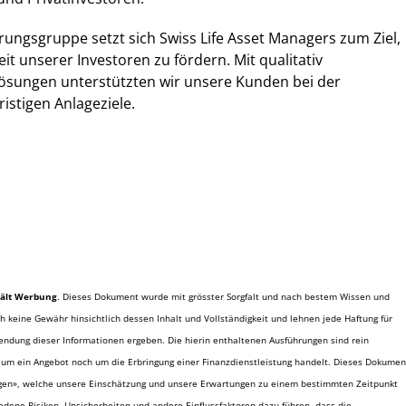
erungsgruppe setzt sich Swiss Life Asset Managers zum Ziel,
heit unserer Investoren zu fördern. Mit qualitativ
ösungen unterstützten wir unsere Kunden bei der
ristigen Anlageziele.
hält Werbung
. Dieses Dokument wurde mit grösster Sorgfalt und nach bestem Wissen und
h keine Gewähr hinsichtlich dessen Inhalt und Vollständigkeit und lehnen jede Haftung für
wendung dieser Informationen ergeben. Die hierin enthaltenen Ausführungen sind rein
 um ein Angebot noch um die Erbringung einer Finanzdienstleistung handelt. Dieses Dokumen
agen», welche unsere Einschätzung und unsere Erwartungen zu einem bestimmten Zeitpunkt
dene Risiken, Unsicherheiten und andere Einflussfaktoren dazu führen, dass die