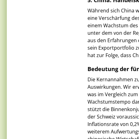
5. China: Handels
Während sich China w
eine Verschärfung des
einem Wachstum des B
unter dem von der Regi
aus den Erfahrungen 
sein Exportportfolio 
hat zur Folge, dass C
Bedeutung der fün
Die Kernannahmen zur
Auswirkungen. Wir er
was im Vergleich zum
Wachstumstempo darste
stützt die Binnenkon
der Schweiz voraussic
Inflationsrate von 0,
weiterem Aufwertungs