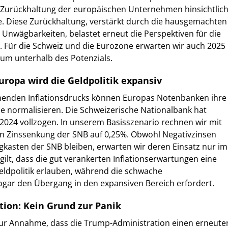
r Zurückhaltung der europäischen Unternehmen hinsichtlic
ne. Diese Zurückhaltung, verstärkt durch die hausgemachten
n Unwägbarkeiten, belastet erneut die Perspektiven für die
. Für die Schweiz und die Eurozone erwarten wir auch 2025
um unterhalb des Potenzials.
uropa wird die Geldpolitik expansiv
enden Inflationsdrucks können Europas Notenbanken ihre
ise normalisieren. Die Schweizerische Nationalbank hat
s 2024 vollzogen. In unserem Basisszenario rechnen wir mit
ren Zinssenkung der SNB auf 0,25%. Obwohl Negativzinsen
kasten der SNB bleiben, erwarten wir deren Einsatz nur im
B gilt, dass die gut verankerten Inflationserwartungen eine
eldpolitik erlauben, während die schwache
gar den Übergang in den expansiven Bereich erfordert.
tion: Kein Grund zur Panik
 zur Annahme, dass die Trump-Administration einen erneute