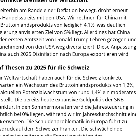
konflikte bremsen die Wirtschaft
eiterhin am Rande einer Deflation bewegt, droht erneut
 Handelsstreits mit den USA. Wir rechnen für China mit
ruttoinlandsprodukts von lediglich 4,1%, was deutlich
erung anvisierten Ziel von 5% liegt. Allerdings hat China
der ersten Amtszeit von Donald Trump Lehren gezogen un
zunehmend von den USA weg diversifiziert. Diese Anpassun
hina auch 2025 Disinflation nach Europa exportieren wird.
f Thesen zu 2025 für die Schweiz
 Weltwirtschaft haben auch für die Schweiz konkrete
warten ein Wachstum des Bruttoinlandsprodukts von 1,2%,
 aktuellen Potenzialwachstum von rund 1,4% ein moderates
llt. Die bereits heute expansive Geldpolitik der SNB
junktur. In den Sommermonaten wird die Jahresteuerung in
htlich bei 0% liegen, während wir im Jahresdurchschnitt ein
2% erwarten. Die Schuldenproblematik in Europa führt zu
druck auf dem Schweizer Franken. Die schwächelnde