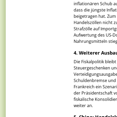
inflationären Schub a
dass die jüngste Infl
beigetragen hat. Zum 
Handelszöllen nicht z
Strafzölle auf Import
Aufwertung des US-Do
Nahrungsmitteln stieg
4. Weiterer Ausba
Die Fiskalpolitik blei
Steuergeschenken und
Verteidigungsausgaben
Schuldenbremse und 
Frankreich ein Szenar
der Präsidentschaft v
fiskalische Konsolidie
weiter an.