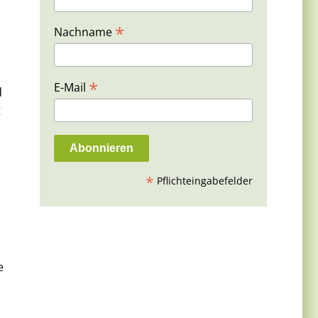
*
Nachname
*
E-Mail
d
g
*
Pflichteingabefelder
e