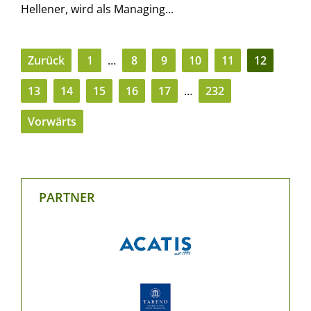
Hellener, wird als Managing...
Zurück
1
…
8
9
10
11
12
13
14
15
16
17
…
232
Vorwärts
PARTNER