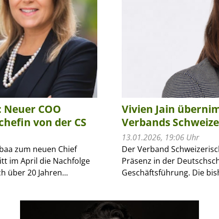
m: Neuer COO
Vivien Jain übern
hefin von der CS
Verbands Schweize
13.01.2026, 19:06 Uhr
Nabaa zum neuen Chief
Der Verband Schweizerisc
tt im April die Nachfolge
Präsenz in der Deutschsch
 über 20 Jahren...
Geschäftsführung. Die bish