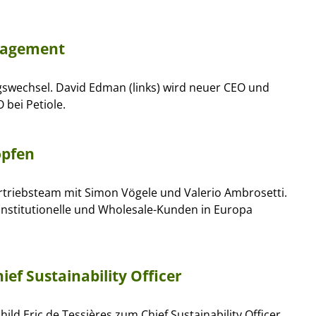
anagement
swechsel. David Edman (links) wird neuer CEO und
bei Petiole.
öpfen
Vertriebsteam mit Simon Vögele und Valerio Ambrosetti.
 institutionelle und Wholesale-Kunden in Europa
ef Sustainability Officer
ld Eric de Tessières zum Chief Sustainability Officer