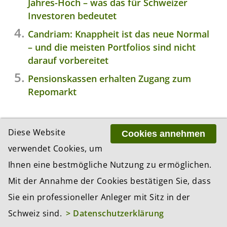
Jahres-Hoch – was das für Schweizer
Investoren bedeutet
Candriam: Knappheit ist das neue Normal
– und die meisten Portfolios sind nicht
darauf vorbereitet
Pensionskassen erhalten Zugang zum
Repomarkt
Diese Website
Cookies annehmen
JETZT KOSTENLOSEN NEWSLETTER
verwendet Cookies, um
ABONNIEREN
Ihnen eine bestmögliche Nutzung zu ermöglichen.
Abonnieren Sie jetzt unseren kostenlosen
Mit der Annahme der Cookies bestätigen Sie, dass
Newsletter und Sie erhalten zweimal pro
Sie ein professioneller Anleger mit Sitz in der
Woche die neusten Anlagetrends per Email.
Schweiz sind.
> Datenschutzerklärung
*
Vorname