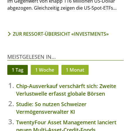
im Gegenwert von knapp 116 Millionen US-Dollar
abgezogen. Gleichzeitig zeigen die US-Spot-ETFs...
ZUR RESSORT-ÜBERSICHT «INVESTMENTS»
MEISTGELESEN IN...
1 Tag
1 Woche
1 Monat
Chip-Ausverkauf verschärft sich: Zweite
Verlustwelle erfasst globale Börsen
Studie: So nutzen Schweizer
Vermögensverwalter KI
TwentyFour Asset Management lanciert
neuen Multi-Asset-Credit-Fonds