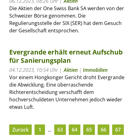
06.12.2023, 08:26 Uhr
Aktien
Die Aktien der One Swiss Bank SA werden von der
Schweizer Börse genommen. Die
Regulierungsstelle der SIX (SER) hat dem Gesuch
der Gesellschaft entsprochen.
Evergrande erhält erneut Aufschub
für Sanierungsplan
04.12.2023, 10:54 Uhr
Aktien
|
Immobilien
Vor einem Hongkonger Gericht droht Evergrande
die Abwicklung. Eine überraschende
Richterentscheidung verschafft dem
hochverschuldeten Unternehmen jedoch wieder
etwas Luft.
Zurück
1
…
63
64
65
66
67