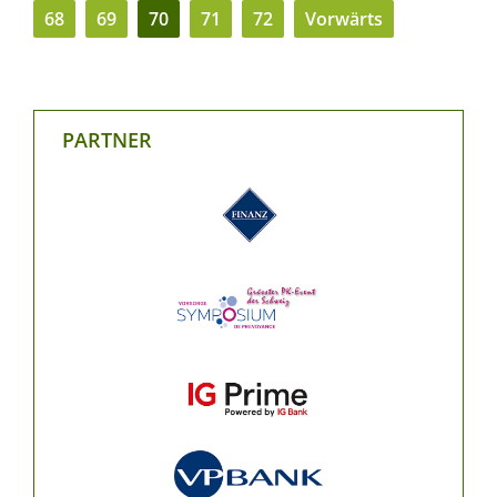
68
69
70
71
72
Vorwärts
PARTNER