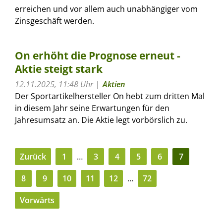
erreichen und vor allem auch unabhängiger vom
Zinsgeschäft werden.
On erhöht die Prognose erneut -
Aktie steigt stark
12.11.2025, 11:48 Uhr
Aktien
Der Sportartikelhersteller On hebt zum dritten Mal
in diesem Jahr seine Erwartungen für den
Jahresumsatz an. Die Aktie legt vorbörslich zu.
Zurück
1
…
3
4
5
6
7
8
9
10
11
12
…
72
Vorwärts