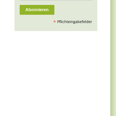
*
Pflichteingabefelder