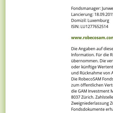
Fondsmanager: Junwei
Lancierung: 18.09.201
Domizil: Luxemburg
ISIN: LU1277652514
www.robecosam.co
Die Angaben auf diese
Information. Für die R
übernommen. Die verg
oder künftige Werten
und Rücknahme von A
Die RobecoSAM Fondsp
zum öffentlichen Vertr
die GAM Investment M
8037 Zürich. Zahlstel
Zweigniederlassung Zü
Fondsdokumente erhal