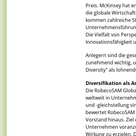
Preis. McKinsey hat e
die globale Wirtscha
kommen zahlreiche St
Unternehmensführung 
Die Vielfalt von Persp
Innovationsfähigkeit
Anlegern sind die ges
zunehmend wichtig, u
Diversity" als lohnen
Diversifikation als A
Die RobecoSAM Global 
weltweit in Unternehm
und -gleichstellung s
bewertet RobecoSAM d
Vorstand hinaus. Ziel 
Unternehmen voranzutr
Wirkung zu erzielen. 