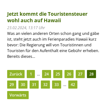
Jetzt kommt die Touristensteuer
wohl auch auf Hawaii
23.02.2024, 13:17 Uhr
Was an vielen anderen Orten schon gang und gäbe
ist, steht jetzt auch im Ferienparadies Hawaii kurz
bevor: Die Regierung will von Touristinnen und
Touristen für den Aufenthalt eine Gebühr erheben.
Bereits dieses...
Zurück
1
…
24
25
26
27
28
29
30
31
32
33
…
42
Vorwärts