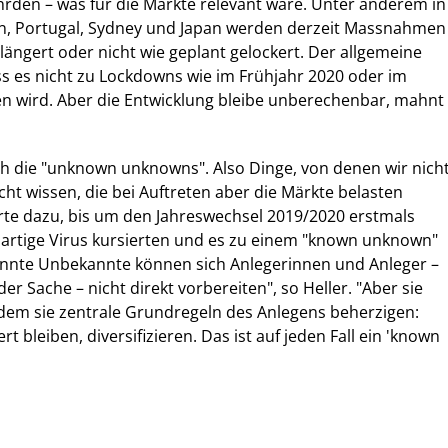
rden – was für die Märkte relevant wäre. Unter anderem in
ien, Portugal, Sydney und Japan werden derzeit Massnahmen
längert oder nicht wie geplant gelockert. Der allgemeine
ss es nicht zu Lockdowns wie im Frühjahr 2020 oder im
n wird. Aber die Entwicklung bleibe unberechenbar, mahnt
h die "unknown unknowns". Also Dinge, von denen wir nich
icht wissen, die bei Auftreten aber die Märkte belasten
te dazu, bis um den Jahreswechsel 2019/2020 erstmals
uartige Virus kursierten und es zu einem "known unknown"
annte Unbekannte können sich Anlegerinnen und Anleger –
der Sache – nicht direkt vorbereiten", so Heller. "Aber sie
ndem sie zentrale Grundregeln des Anlegens beherzigen:
iert bleiben, diversifizieren. Das ist auf jeden Fall ein 'known