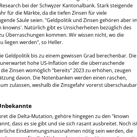
r Research bei der Schwyzer Kantonalbank. Stark steigende
hr für die Märkte, da die tiefen Zinsen für viele
agende Säule seien. "Geldpolitik und Zinsen gehören aber i
knowns'. Natürlich gibt es Unsicherheiten bezüglich des
 zu Überraschungen kommen. Wir wissen nicht, wo die
u liegen werden", so Heller.
e Geldpolitik bis zu einem gewissen Grad berechenbar. Die
 unerwartet hohe US-Inflation oder die überraschende
 die Zinsen womöglich "bereits" 2023 zu erhöhen, zeugen
ätzung davon. Die Notenbanken werden einen raschen,
aum zulassen, weshalb die Zinsgefahr vorerst überschaubar
Unbekannte
kret die Delta-Mutation, gehöre hingegen zu den "known
nnt, dass es sie gibt und sie sich rasant ausbreitet. Noch is
uerliche Eindämmungsmassnahmen nötig sein werden, die