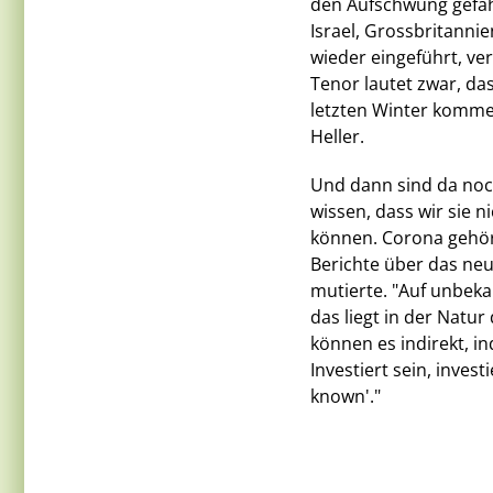
den Aufschwung gefäh
Israel, Grossbritann
wieder eingeführt, ver
Tenor lautet zwar, da
letzten Winter komme
Heller.
Und dann sind da noc
wissen, dass wir sie n
können. Corona gehör
Berichte über das ne
mutierte. "Auf unbek
das liegt in der Natur 
können es indirekt, i
Investiert sein, invest
known'."