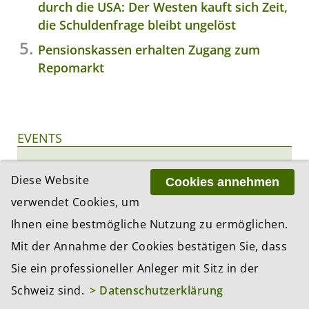
durch die USA: Der Westen kauft sich Zeit,
die Schuldenfrage bleibt ungelöst
Pensionskassen erhalten Zugang zum
Repomarkt
EVENTS
01.09.2026
Diese Website
BEKB-Stiftungsdialog Herbst
Cookies annehmen
Zeit:
10:30 Uhr
verwendet Cookies, um
Ort:
Bern
Ihnen eine bestmögliche Nutzung zu ermöglichen.
Veranstalter:
BEKB
Mit der Annahme der Cookies bestätigen Sie, dass
Mehr Infos
Sie ein professioneller Anleger mit Sitz in der
03.09.2026
Schweiz sind.
> Datenschutzerklärung
Corporate Relocation to Switzerland
for International Businesses,