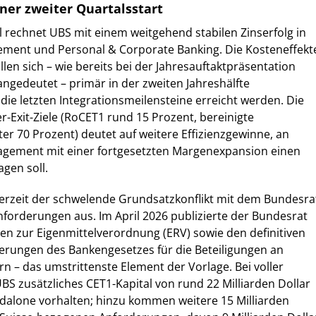
ener zweiter Quartalsstart
l rechnet UBS mit einem weitgehend stabilen Zinserfolg in
ment und Personal & Corporate Banking. Die Kosteneffekt
llen sich – wie bereits bei der Jahresauftaktpräsentation
ngedeutet – primär in der zweiten Jahreshälfte
 die letzten Integrationsmeilensteine erreicht werden. Die
r-Exit-Ziele (RoCET1 rund 15 Prozent, bereinigte
er 70 Prozent) deutet auf weitere Effizienzgewinne, an
gement mit einer fortgesetzten Margenexpansion einen
agen soll.
derzeit der schwelende Grundsatzkonflikt mit dem Bundesra
nforderungen aus. Im April 2026 publizierte der Bundesrat
en zur Eigenmittelverordnung (ERV) sowie den definitiven
erungen des Bankengesetzes für die Beteiligungen an
n – das umstrittenste Element der Vorlage. Bei voller
 zusätzliches CET1-Kapital von rund 22 Milliarden Dollar
dalone vorhalten; hinzu kommen weitere 15 Milliarden