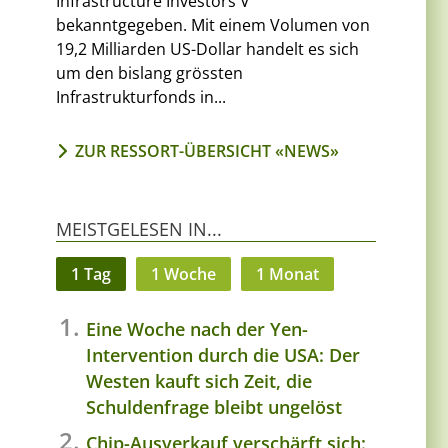
Infrastructure Investors V
bekanntgegeben. Mit einem Volumen von
19,2 Milliarden US-Dollar handelt es sich
um den bislang grössten
Infrastrukturfonds in...
ZUR RESSORT-ÜBERSICHT «NEWS»
MEISTGELESEN IN...
1 Tag
1 Woche
1 Monat
Eine Woche nach der Yen-
Intervention durch die USA: Der
Westen kauft sich Zeit, die
Schuldenfrage bleibt ungelöst
Chip-Ausverkauf verschärft sich: