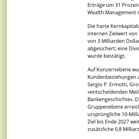
Erträge um 31 Prozent
Wealth Management mi
Die harte Kernkapital
internen Zielwert vo
von 3 Milliarden Dolla
abgesichert; eine Div
wurde bestätigt.
Auf Konzernebene wur
Kundenbeziehungen au
Sergio P. Ermotti, Gro
«entscheidenden Meile
Bankengeschichte». D
Gruppenebene erreich
ursprüngliche 10-Milli
Ziel bis Ende 2027 wei
zusätzliche 0,8 Millia