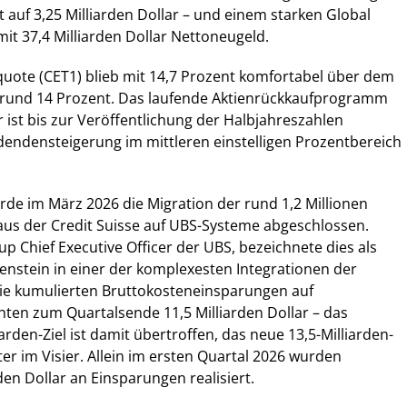
 auf 3,25 Milliarden Dollar – und einem starken Global
t 37,4 Milliarden Dollar Nettoneugeld.
quote (CET1) blieb mit 14,7 Prozent komfortabel über dem
n rund 14 Prozent. Das laufende Aktienrückkaufprogramm
r ist bis zur Veröffentlichung der Halbjahreszahlen
idendensteigerung im mittleren einstelligen Prozentbereich
de im März 2026 die Migration der rund 1,2 Millionen
s der Credit Suisse auf UBS-Systeme abgeschlossen.
up Chief Executive Officer der UBS, bezeichnete dies als
nstein in einer der komplexesten Integrationen der
ie kumulierten Bruttokosteneinsparungen auf
ten zum Quartalsende 11,5 Milliarden Dollar – das
arden-Ziel ist damit übertroffen, das neue 13,5-Milliarden-
ter im Visier. Allein im ersten Quartal 2026 wurden
rden Dollar an Einsparungen realisiert.