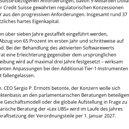
-Suisse-bezogenen Anforderungen, davon 9 Milliarden Dolla
r Credit Suisse gewährten regulatorischen Konzessionen
ar aus den progressiven Anforderungen. Insgesamt rund 37
tzliches hartes Eigenkapital.
 über sieben Jahre gestaffelt eingeführt werden,
bzug von 65 Prozent im ersten Jahr und schrittweise auf
d. Bei der Behandlung des aktivierten Softwarewerts
at eine Erleichterung gegenüber dem ursprünglichen
eibung wird auf maximal drei Jahre festgesetzt – wirksam
lanten Anpassungen bei den Additional-Tier-1-Instrumenten
 fallengelassen.
n. CEO Sergio P. Ermotti betonte, der Konzern wolle sich
aktenbasis an den parlamentarischen Beratungen beteiligen
te Geschäftsmodell oder die globale Aufstellung in Frage zu
tarische Beratung der «Lex UBS» wird im Laufe des Jahres
nkraftsetzung der Verordnungsteile per 1. Januar 2027.