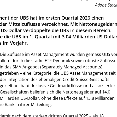
Adobe Stock
ent der UBS hat im ersten Quartal 2026 einen
 der Mittelzuflüsse verzeichnet. Mit Nettoneugelder
 US-Dollar verdoppelte die UBS in diesem Bereich.
 die UBS im 1. Quartal mit 3,04 Milliarden US-Dolla
s im Vorjahr.
Die Zuflüsse im Asset Management wurden gemäss UBS vo
allem durch die starke ETF-Dynamik sowie robuste Zuflüsse
in das SMA-Angebot (Separately Managed Accounts)
getrieben – eine Kategorie, die UBS Asset Management seit
der Integration des ehemaligen Credit-Suisse-Geschäfts
gezielt ausbaut. Inklusive Geldmarktflüsse und assoziierter
Gesellschaften beliefen sich die Nettoneugelder auf 14,0
Milliarden US-Dollar, ohne diese Effekte auf 13,8 Milliarden
ie Bank in ihrer Mitteilung.
damit nach dem starken dritten Quartal 2025 – als 18