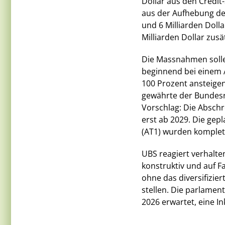
Dollar aus den Credit
aus der Aufhebung de
und 6 Milliarden Doll
Milliarden Dollar zusä
Die Massnahmen sollen
beginnend bei einem A
100 Prozent ansteigen
gewährte der Bundesr
Vorschlag: Die Abschr
erst ab 2029. Die gep
(AT1) wurden komplett
UBS reagiert verhalte
konstruktiv und auf F
ohne das diversifizier
stellen. Die parlamen
2026 erwartet, eine I