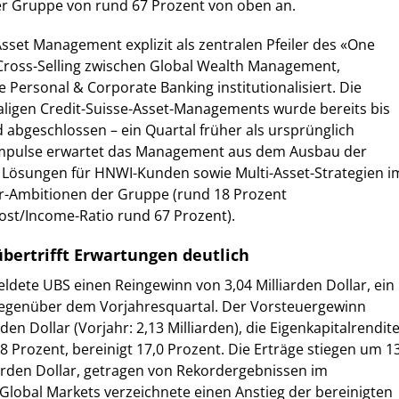
der Gruppe von rund 67 Prozent von oben an.
Asset Management explizit als zentralen Pfeiler des «One
Cross-Selling zwischen Global Wealth Management,
 Personal & Corporate Banking institutionalisiert. Die
aligen Credit-Suisse-Asset-Managements wurde bereits bis
abgeschlossen – ein Quartal früher als ursprünglich
mpulse erwartet das Management aus dem Ausbau der
, Lösungen für HNWI-Kunden sowie Multi-Asset-Strategien i
er-Ambitionen der Gruppe (rund 18 Prozent
Cost/Income-Ratio rund 67 Prozent).
bertrifft Erwartungen deutlich
dete UBS einen Reingewinn von 3,04 Milliarden Dollar, ein
gegenüber dem Vorjahresquartal. Der Vorsteuergewinn
rden Dollar (Vorjahr: 2,13 Milliarden), die Eigenkapitalrendit
8 Prozent, bereinigt 17,0 Prozent. Die Erträge stiegen um 1
iarden Dollar, getragen von Rekordergebnissen im
Global Markets verzeichnete einen Anstieg der bereinigten