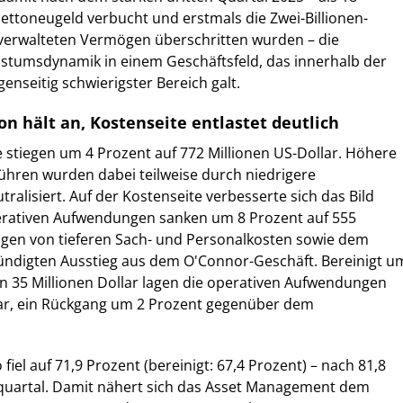
Nettoneugeld verbucht und erstmals die Zwei-Billionen-
 verwalteten Vermögen überschritten wurden – die
stumsdynamik in einem Geschäftsfeld, das innerhalb der
enseitig schwierigster Bereich galt.
 hält an, Kostenseite entlastet deutlich
e stiegen um 4 Prozent auf 772 Millionen US-Dollar. Höhere
hren wurden dabei teilweise durch niedrigere
ralisiert. Auf der Kostenseite verbesserte sich das Bild
erativen Aufwendungen sanken um 8 Prozent auf 555
ragen von tieferen Sach- und Personalkosten sowie dem
ündigten Ausstieg aus dem O'Connor-Geschäft. Bereinigt u
n 35 Millionen Dollar lagen die operativen Aufwendungen
llar, ein Rückgang um 2 Prozent gegenüber dem
fiel auf 71,9 Prozent (bereinigt: 67,4 Prozent) – nach 81,8
quartal. Damit nähert sich das Asset Management dem