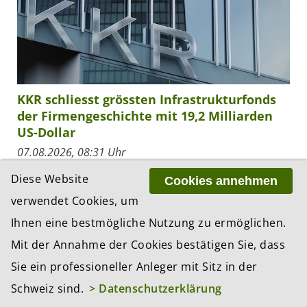
KKR schliesst grössten Infrastrukturfonds
der Firmengeschichte mit 19,2 Milliarden
US-Dollar
07.08.2026, 08:31 Uhr
KKR hat das Final Closing des KKR Global
Diese Website
Cookies annehmen
Infrastructure Investors V bekanntgegeben. Mit
verwendet Cookies, um
einem Volumen von 19,2 Milliarden US-Dollar
handelt es sich um den bislang grössten
Ihnen eine bestmögliche Nutzung zu ermöglichen.
Infrastrukturfonds in...
Mit der Annahme der Cookies bestätigen Sie, dass
Sie ein professioneller Anleger mit Sitz in der
Schweiz sind.
> Datenschutzerklärung
ZUR RESSORT-ÜBERSICHT «NEWS»