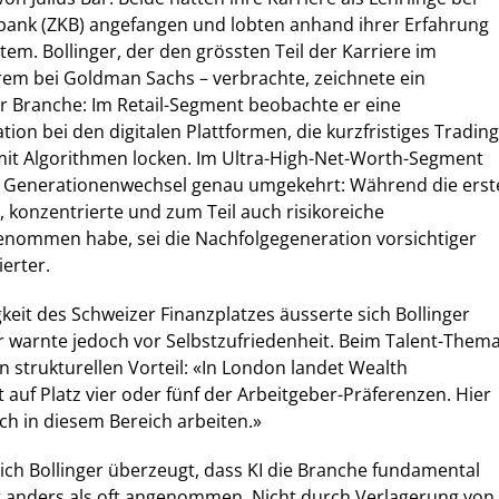
bank (ZKB) angefangen und lobten anhand ihrer Erfahrung
em. Bollinger, der den grössten Teil der Karriere im
rem bei Goldman Sachs – verbrachte, zeichnete ein
der Branche: Im Retail-Segment beobachte er eine
on bei den digitalen Plattformen, die kurzfristiges Trading
mit Algorithmen locken. Im Ultra-High-Net-Worth-Segment
r Generationenwechsel genau umgekehrt: Während die erst
, konzentrierte und zum Teil auch risikoreiche
enommen habe, sei die Nachfolgegeneration vorsichtiger
erter.
eit des Schweizer Finanzplatzes äusserte sich Bollinger
er warnte jedoch vor Selbstzufriedenheit. Beim Talent-Them
n strukturellen Vorteil: «In London landet Wealth
 auf Platz vier oder fünf der Arbeitgeber-Präferenzen. Hier
ich in diesem Bereich arbeiten.»
ich Bollinger überzeugt, dass KI die Branche fundamental
r anders als oft angenommen. Nicht durch Verlagerung von