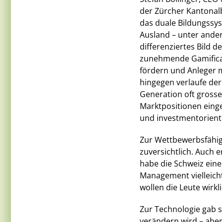
der Zürcher Kantonal
das duale Bildungssyst
Ausland – unter ande
differenziertes Bild 
zunehmende Gamificati
fördern und Anleger 
hingegen verlaufe de
Generation oft grosse
Marktpositionen eing
und investmentorienti
Zur Wettbewerbsfähigk
zuversichtlich. Auch 
habe die Schweiz eine
Management vielleicht
wollen die Leute wirkl
Zur Technologie gab s
verändern wird – abe