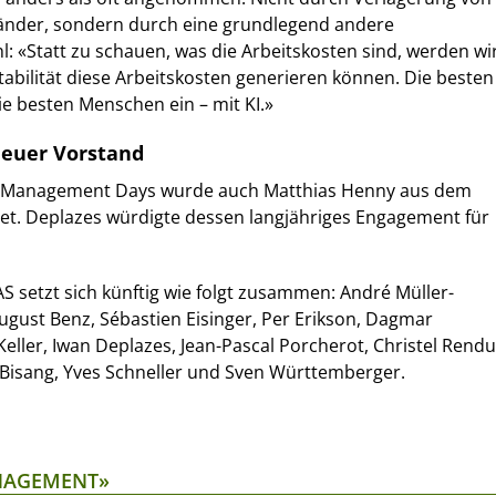
 Länder, sondern durch eine grundlegend andere
l: «Statt zu schauen, was die Arbeitskosten sind, werden wi
tabilität diese Arbeitskosten generieren können. Die besten
e besten Menschen ein – mit KI.»
euer Vorstand
 Management Days wurde auch Matthias Henny aus dem
et. Deplazes würdigte dessen langjähriges Engagement für
 setzt sich künftig wie folgt zusammen: André Müller-
ugust Benz, Sébastien Eisinger, Per Erikson, Dagmar
eller, Iwan Deplazes, Jean-Pascal Porcherot, Christel Rendu
-Bisang, Yves Schneller und Sven Württemberger.
ANAGEMENT»