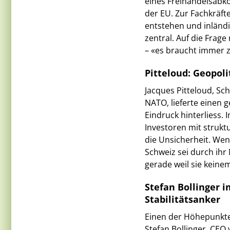
eines Freihandelsabk
der EU. Zur Fachkräft
entstehen und inländi
zentral. Auf die Frage
– «es braucht immer z
Pitteloud: Geopoli
Jacques Pitteloud, Sc
NATO, lieferte einen 
Eindruck hinterliess.
Investoren mit strukt
die Unsicherheit. Wen
Schweiz sei durch ihr
gerade weil sie keine
Stefan Bollinger i
Stabilitätsanker
Einen der Höhepunkte 
Stefan Bollinger, CEO 