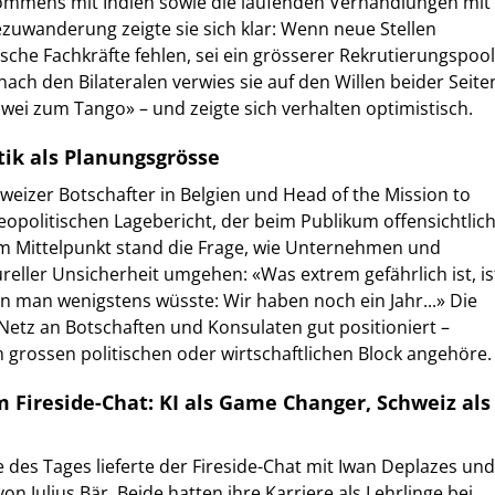
ommens mit Indien sowie die laufenden Verhandlungen mit
ezuwanderung zeigte sie sich klar: Wenn neue Stellen
sche Fachkräfte fehlen, sei ein grösserer Rekrutierungspool
 nach den Bilateralen verwies sie auf den Willen beider Seite
wei zum Tango» – und zeigte sich verhalten optimistisch.
tik als Planungsgrösse
hweizer Botschafter in Belgien und Head of the Mission to
geopolitischen Lagebericht, der beim Publikum offensichtlic
 Im Mittelpunkt stand die Frage, wie Unternehmen und
ureller Unsicherheit umgehen: «Was extrem gefährlich ist, is
n man wenigstens wüsste: Wir haben noch ein Jahr...» Die
 Netz an Botschaften und Konsulaten gut positioniert –
m grossen politischen oder wirtschaftlichen Block angehöre.
m Fireside-Chat: KI als Game Changer, Schweiz als
des Tages lieferte der Fireside-Chat mit Iwan Deplazes und
von Julius Bär. Beide hatten ihre Karriere als Lehrlinge bei