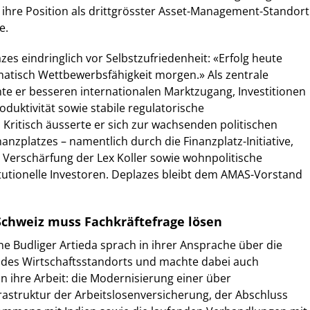
 ihre Position als drittgrösster Asset-Management-Standort
e.
zes eindringlich vor Selbstzufriedenheit: «Erfolg heute
matisch Wettbewerbsfähigkeit morgen.» Als zentrale
e er besseren internationalen Marktzugang, Investitionen
oduktivität sowie stabile regulatorische
ritisch äusserte er sich zur wachsenden politischen
anzplatzes – namentlich durch die Finanzplatz-Initiative,
Verschärfung der Lex Koller sowie wohnpolitische
tutionelle Investoren. Deplazes bleibt dem AMAS-Vorstand
 Schweiz muss Fachkräftefrage lösen
ne Budliger Artieda sprach in ihrer Ansprache über die
es Wirtschaftsstandorts und machte dabei auch
in ihre Arbeit: die Modernisierung einer über
nfrastruktur der Arbeitslosenversicherung, der Abschluss