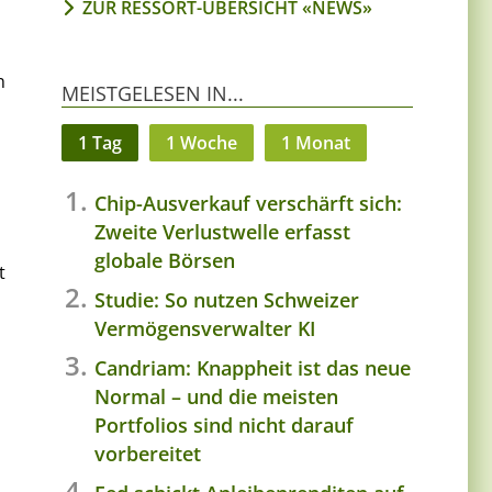
ZUR RESSORT-ÜBERSICHT «NEWS»
n
MEISTGELESEN IN...
1 Tag
1 Woche
1 Monat
Chip-Ausverkauf verschärft sich:
h
Zweite Verlustwelle erfasst
globale Börsen
t
Studie: So nutzen Schweizer
Vermögensverwalter KI
Candriam: Knappheit ist das neue
Normal – und die meisten
Portfolios sind nicht darauf
vorbereitet