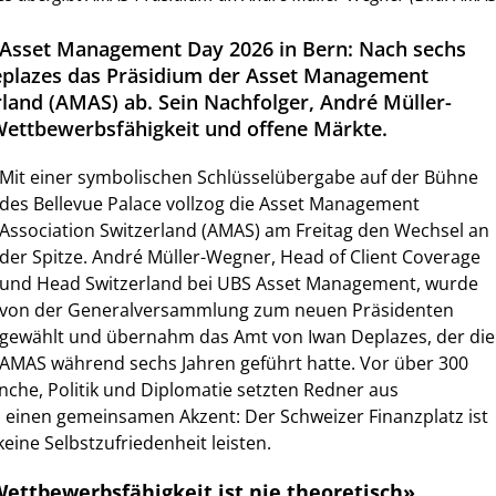
Asset Management Day 2026 in Bern: Nach sechs
eplazes das Präsidium der Asset Management
rland (AMAS) ab. Sein Nachfolger, André Müller-
Wettbewerbsfähigkeit und offene Märkte.
Mit einer symbolischen Schlüsselübergabe auf der Bühne
des Bellevue Palace vollzog die Asset Management
Association Switzerland (AMAS) am Freitag den Wechsel an
der Spitze. André Müller-Wegner, Head of Client Coverage
und Head Switzerland bei UBS Asset Management, wurde
von der Generalversammlung zum neuen Präsidenten
gewählt und übernahm das Amt von Iwan Deplazes, der die
AMAS während sechs Jahren geführt hatte. Vor über 300
che, Politik und Diplomatie setzten Redner aus
 einen gemeinsamen Akzent: Der Schweizer Finanzplatz ist
keine Selbstzufriedenheit leisten.
ettbewerbsfähigkeit ist nie theoretisch»