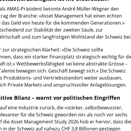
e als AMAS-Präsident betonte André Müller-Wegner den
ftrag der Branche: «Asset Management hat einen echten
en das Geld von heute für die kommenden Generationen.»
tscheidend zur Stabilität der zweiten Säule, zur
Wirtschaft und zum langfristigen Wohlstand der Schweiz bei
 zur strategischen Klarheit: «Die Schweiz sollte
nen, dass ein starker Finanzplatz strategisch wichtig für di
ft ist.» Wettbewerbsfähigkeit sei keine abstrakte Grösse –
 Talente bewegen sich. Geschäft bewegt sich.» Die Schweiz
ls Produktions- und Vertriebsstandort weiter ausbauen,
ich Private Markets und anspruchsvoller Anlagelösungen.
itive Bilanz – warnt vor politischen Eingriffen
auf eine Industrie zurück, die «stärker, selbstbewusster,
elevanter für die Schweiz geworden ist» als noch vor sechs
uf die Asset Management Study 2026 hob er hervor, dass die
in der Schweiz auf nahezu CHF 3,8 Billionen gestiegen