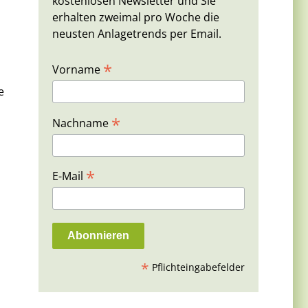
kostenlosen Newsletter und Sie
erhalten zweimal pro Woche die
neusten Anlagetrends per Email.
*
Vorname
e
*
Nachname
*
E-Mail
*
Pflichteingabefelder