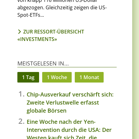
von knapp 116 Millionen US-Dollar
abgezogen. Gleichzeitig zeigen die US-
Spot-ETFs...
ZUR RESSORT-ÜBERSICHT
«INVESTMENTS»
MEISTGELESEN IN...
1 Tag
1 Woche
1 Monat
Chip-Ausverkauf verschärft sich:
Zweite Verlustwelle erfasst
globale Börsen
Eine Woche nach der Yen-
Intervention durch die USA: Der
Westen kauft sich Zeit, die