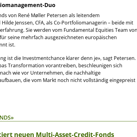
oliomanagement-Duo
nds von René Møller Petersen als leitendem
Hilde Jenssen, CFA, als Co-Portfoliomanagerin – beide mit
eerfahrung. Sie werden vom Fundamental Equities Team vo
 für seine mehrfach ausgezeichneten europäischen
nt ist.
ng ist die Investmentchance klarer denn je», sagt Petersen.
pas Transformation vorantreiben, beschleunigen sich
 nach wie vor Unternehmen, die nachhaltige
ufbauen, die vom Markt noch nicht vollständig eingepreist
ONDS»
ert neuen Multi-Asset-Credit-Fonds