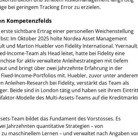
ge bei geringem Tracking Error zu erzielen.
en Kompetenzfelds
r erste sichtbare Ertrag einer personellen Weichenstellung
bst: Im Oktober 2025 holte Nordea Asset Management
lt und Marton Huebler von Fidelity International. Yvernault
ed-Income-Team als Head leitet, hatte bei Fidelity eine
nchise für aktiv verwaltete Anleihestrategien mit tiefem
aut und bringt über zwei Jahrzehnte Erfahrung in der
 Fixed-Income-Portfolios mit. Huebler, zuvor unter andere
en Anleihen-Research bei Fidelity, verstärkt das Team als
er. Beide sind in London tätig und haben seit ihrem Eintrit
faktor-Modelle des Multi-Assets-Teams auf die Kreditmärkt
ssets-Team bildet das Fundament des Vorstosses. Es
wei Jahrzehnten quantitative Strategien – von
s zu maschinellem Lernen – und verwaltet nach Angaben vo