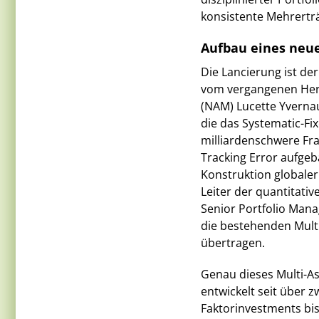
konsistente Mehrerträ
Aufbau eines neu
Die Lancierung ist de
vom vergangenen Her
(NAM) Lucette Yvernau
die das Systematic-Fix
milliardenschwere Fra
Tracking Error aufgeb
Konstruktion globaler
Leiter der quantitativ
Senior Portfolio Manag
die bestehenden Multi
übertragen.
Genau dieses Multi-A
entwickelt seit über z
Faktorinvestments bi