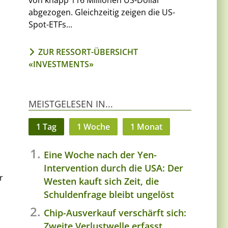
von knapp 116 Millionen US-Dollar
abgezogen. Gleichzeitig zeigen die US-
Spot-ETFs...
ZUR RESSORT-ÜBERSICHT
«INVESTMENTS»
MEISTGELESEN IN...
1 Tag
1 Woche
1 Monat
Eine Woche nach der Yen-
Intervention durch die USA: Der
r
Westen kauft sich Zeit, die
Schuldenfrage bleibt ungelöst
Chip-Ausverkauf verschärft sich:
Zweite Verlustwelle erfasst