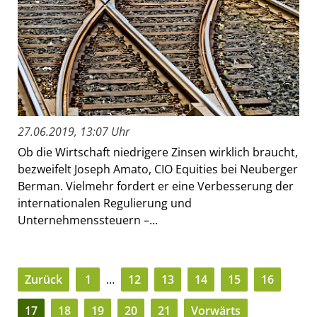
27.06.2019, 13:07 Uhr
Ob die Wirtschaft niedrigere Zinsen wirklich braucht,
bezweifelt Joseph Amato, CIO Equities bei Neuberger
Berman. Vielmehr fordert er eine Verbesserung der
internationalen Regulierung und
Unternehmenssteuern –...
Zurück
1
…
12
13
14
15
16
17
18
19
20
21
Vorwärts