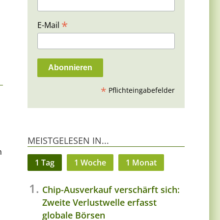
*
E-Mail
*
Pflichteingabefelder
MEISTGELESEN IN...
n
1 Tag
1 Woche
1 Monat
Chip-Ausverkauf verschärft sich:
Zweite Verlustwelle erfasst
globale Börsen