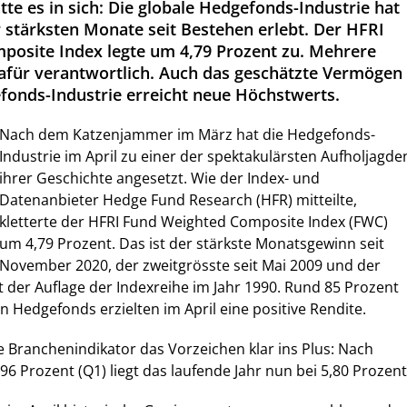
atte es in sich: Die globale Hedgefonds-Industrie hat
r stärksten Monate seit Bestehen erlebt. Der HFRI
osite Index legte um 4,79 Prozent zu. Mehrere
afür verantwortlich. Auch das geschätzte Vermögen
fonds-Industrie erreicht neue Höchstwerts.
Nach dem Katzenjammer im März hat die Hedgefonds-
Industrie im April zu einer der spektakulärsten Aufholjagde
ihrer Geschichte angesetzt. Wie der Index- und
Datenanbieter Hedge Fund Research (HFR) mitteilte,
kletterte der HFRI Fund Weighted Composite Index (FWC)
um 4,79 Prozent. Das ist der stärkste Monatsgewinn seit
November 2020, der zweitgrösste seit Mai 2009 und der
t der Auflage der Indexreihe im Jahr 1990. Rund 85 Prozent
en Hedgefonds erzielten im April eine positive Rendite.
e Branchenindikator das Vorzeichen klar ins Plus: Nach
96 Prozent (Q1) liegt das laufende Jahr nun bei 5,80 Prozent