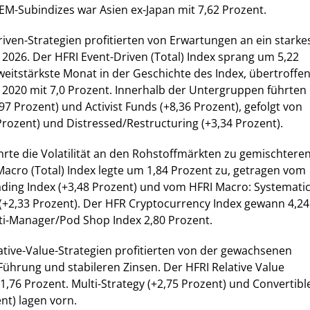
EM-Subindizes war Asien ex-Japan mit 7,62 Prozent.
iven-Strategien profitierten von Erwartungen an ein starke
026. Der HFRI Event-Driven (Total) Index sprang um 5,22
zweitstärkste Monat in der Geschichte des Index, übertroffe
2020 mit 7,0 Prozent. Innerhalb der Untergruppen führten
,97 Prozent) und Activist Funds (+8,36 Prozent), gefolgt von
 Prozent) und Distressed/Restructuring (+3,34 Prozent).
te die Volatilität an den Rohstoffmärkten zu gemischtere
Macro (Total) Index legte um 1,84 Prozent zu, getragen vom
ading Index (+3,48 Prozent) und vom HFRI Macro: Systemati
 (+2,33 Prozent). Der HFR Cryptocurrency Index gewann 4,24
ti-Manager/Pod Shop Index 2,80 Prozent.
lative-Value-Strategien profitierten von der gewachsenen
-Führung und stabileren Zinsen. Der HFRI Relative Value
 1,76 Prozent. Multi-Strategy (+2,75 Prozent) und Convertibl
nt) lagen vorn.