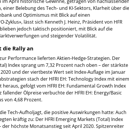
 im April historische Gewinne, getragen von nachlassende
, einer Belebung des Tech- und KI-Sektors, Klarheit über di
bank und Optimismus mit Blick auf einen
O-Zyklus», lässt sich Kenneth J. Heinz, Präsident von HFR
blieben jedoch taktisch positioniert, mit Blick auf die
rktverwerfungen und steigender Volatilität.
 die Rally an
zur Performance lieferten Aktien-Hedge-Strategien. Der
tal) Index sprang um 7,32 Prozent nach oben – der stärkste
020 und der viertbeste Wert seit Index-Auflage im Januar
ubstrategien stach der HFRI EH: Technology Index mit eine
nt heraus, gefolgt vom HFRI EH: Fundamental Growth Index
tz fallender Ölpreise verbuchte der HFRI EH: Energy/Basic
us von 4,68 Prozent.
 die Tech-Aufholjagt, die positive Auswirkungen hatte: Auch
egten kräftig zu: Der HFRI Emerging Markets (Total) Index
 der höchste Monatsanstieg seit April 2020. Spitzenreiter