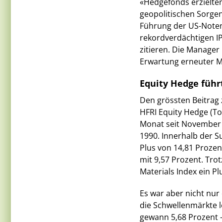
«Hedgefonds erzielten
geopolitischen Sorgen
Führung der US-Noten
rekordverdächtigen IP
zitieren. Die Manager 
Erwartung erneuter Ma
Equity Hedge führt
Den grössten Beitrag 
HFRI Equity Hedge (To
Monat seit November 2
1990. Innerhalb der S
Plus von 14,81 Proze
mit 9,57 Prozent. Tro
Materials Index ein Pl
Es war aber nicht nur
die Schwellenmärkte l
gewann 5,68 Prozent –