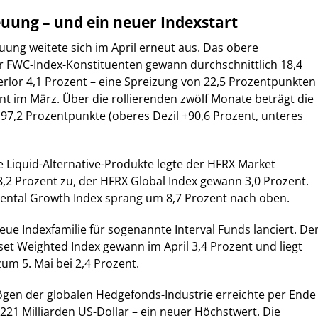
uung – und ein neuer Indexstart
ung weitete sich im April erneut aus. Das obere
r FWC-Index-Konstituenten gewann durchschnittlich 18,4
erlor 4,1 Prozent – eine Spreizung von 22,5 Prozentpunkten
t im März. Über die rollierenden zwölf Monate beträgt die
e 97,2 Prozentpunkte (oberes Dezil +90,6 Prozent, unteres
te Liquid-Alternative-Produkte legte der HFRX Market
8,2 Prozent zu, der HFRX Global Index gewann 3,0 Prozent.
ntal Growth Index sprang um 8,7 Prozent nach oben.
ue Indexfamilie für sogenannte Interval Funds lanciert. De
set Weighted Index gewann im April 3,4 Prozent und liegt
zum 5. Mai bei 2,4 Prozent.
gen der globalen Hedgefonds-Industrie erreichte per Ende
'221 Milliarden US-Dollar – ein neuer Höchstwert. Die