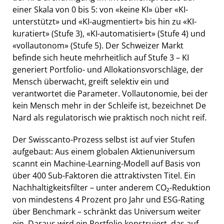
einer Skala von 0 bis 5: von «keine KI» über «KI-
unterstützt» und «KI-augmentiert» bis hin zu «KI-
kuratiert» (Stufe 3), «KI-automatisiert» (Stufe 4) und
«vollautonom» (Stufe 5). Der Schweizer Markt
befinde sich heute mehrheitlich auf Stufe 3 – KI
generiert Portfolio- und Allokationsvorschläge, der
Mensch überwacht, greift selektiv ein und
verantwortet die Parameter. Vollautonomie, bei der
kein Mensch mehr in der Schleife ist, bezeichnet De
Nard als regulatorisch wie praktisch noch nicht reif.
Der Swisscanto-Prozess selbst ist auf vier Stufen
aufgebaut: Aus einem globalen Aktienuniversum
scannt ein Machine-Learning-Modell auf Basis von
über 400 Sub-Faktoren die attraktivsten Titel. Ein
Nachhaltigkeitsfilter – unter anderem CO₂-Reduktion
von mindestens 4 Prozent pro Jahr und ESG-Rating
über Benchmark – schränkt das Universum weiter
ein. Daraus wird ein Portfolio konstruiert, das auf