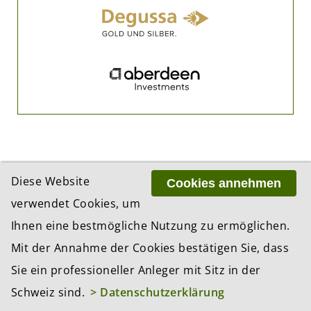
Diese Website
Cookies annehmen
verwendet Cookies, um
ADRESSE
Ihnen eine bestmögliche Nutzung zu ermöglichen.
BCP Business Content Production GmbH
Gotthardstrasse 38
Mit der Annahme der Cookies bestätigen Sie, dass
8002 Zürich
Sie ein professioneller Anleger mit Sitz in der
Schweiz sind.
> Datenschutzerklärung