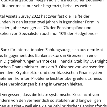
odukte angeboten, wegen aufsichtsrechtlicher Bedenken
tät aber meist nur sehr begrenzt», heisst es weiter.
tal Assets Survey 2022 hat zwar fast die Hälfte der
den in den letzten zwei Jahren in irgendeiner Form in
stiert, aber weniger als 7% der Pensionspläne und
esehen von Spezialisten auch nur 10% der Hedgefonds-
 Bank für Internationalen Zahlungsausgleich aus dem Mai
das Engagement des Bankensektors in Grenzen. In einer
on Digitalwährungen warnte das Financial Stability Oversight
ischen Finanzministeriums am 3. Oktober vor wachsenden
hen dem Kryptosektor und dem klassischen Finanzsystem.
nehmen, könnten Probleme leichter übergreifen. Es hiess
diese Verbindungen bislang in Grenzen hielten.
 vergessen, dass die letzte systemische Krise nicht von
dern von den vermeintlich so stabilen und langweiligen
hen ausging – weil eine kleine Zahl britischer Pensionsfonds