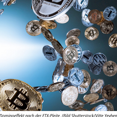
minoeffekt nach der FTX-Pleite. (Bild Shutterstock/Vitte Yevhen