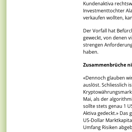
Kundenaktiva rechtswi
Investmenttochter Ala
verkaufen wollten, ka
Der Vorfall hat Befü
geweckt, von denen vi
strengen Anforderun
haben.
Zusammenbrüche nic
«Dennoch glauben wir 
auslöst. Schliesslich
Kryptowährungsmarkt.
Mai, als der algorithm
sollte stets genau 1 
Aktiva gedeckt.» Das 
US-Dollar Marktkapit
Umfang Risiken abgeb