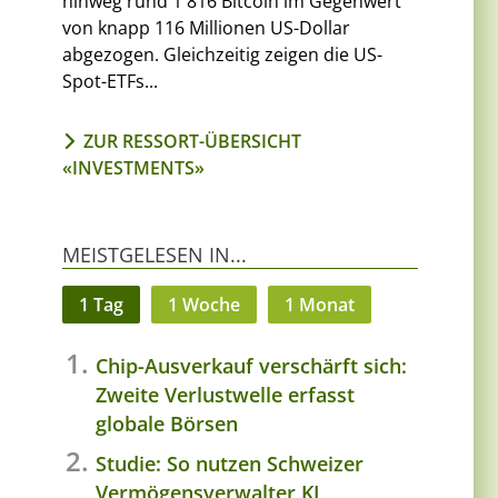
hinweg rund 1'816 Bitcoin im Gegenwert
von knapp 116 Millionen US-Dollar
abgezogen. Gleichzeitig zeigen die US-
Spot-ETFs...
ZUR RESSORT-ÜBERSICHT
«INVESTMENTS»
MEISTGELESEN IN...
1 Tag
1 Woche
1 Monat
Chip-Ausverkauf verschärft sich:
Zweite Verlustwelle erfasst
globale Börsen
Studie: So nutzen Schweizer
Vermögensverwalter KI