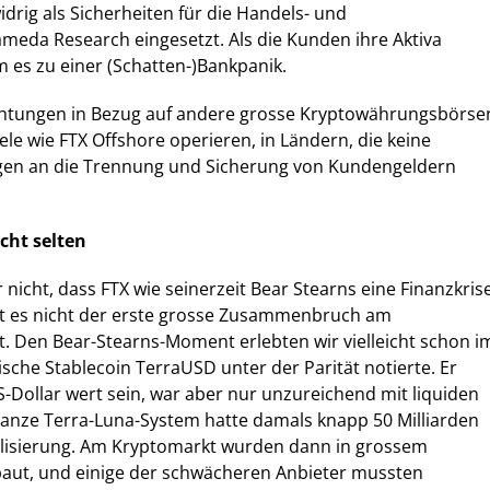
drig als Sicherheiten für die Handels- und
meda Research eingesetzt. Als die Kunden ihre Aktiva
m es zu einer (Schatten-)Bankpanik.
rchtungen in Bezug auf andere grosse Kryptowährungsbörse
ele wie FTX Offshore operieren, in Ländern, die keine
gen an die Trennung und Sicherung von Kundengeldern
ht selten
nicht, dass FTX wie seinerzeit Bear Stearns eine Finanzkris
 ist es nicht der erste grosse Zusammenbruch am
 Den Bear-Stearns-Moment erlebten wir vielleicht schon i
ische Stablecoin TerraUSD unter der Parität notierte. Er
US-Dollar wert sein, war aber nur unzureichend mit liquiden
ganze Terra-Luna-System hatte damals knapp 50 Milliarden
alisierung. Am Kryptomarkt wurden dann in grossem
aut, und einige der schwächeren Anbieter mussten