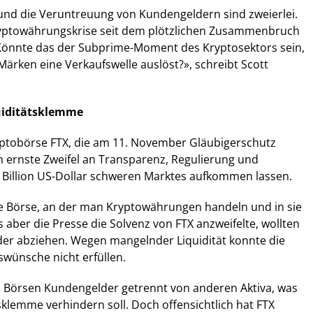
und die Veruntreuung von Kundengeldern sind zweierlei.
ryptowährungskrise seit dem plötzlichen Zusammenbruch
«Könnte das der Subprime-Moment des Kryptosektors sein,
ärken eine Verkaufswelle auslöst?», schreibt Scott
quiditätsklemme
yptobörse FTX, die am 11. November Gläubigerschutz
hn ernste Zweifel an Transparenz, Regulierung und
 Billion US-Dollar schweren Marktes aufkommen lassen.
ne Börse, an der man Kryptowährungen handeln und in sie
s aber die Presse die Solvenz von FTX anzweifelte, wollten
der abziehen. Wegen mangelnder Liquidität konnte die
wünsche nicht erfüllen.
 Börsen Kundengelder getrennt von anderen Aktiva, was
tsklemme verhindern soll. Doch offensichtlich hat FTX