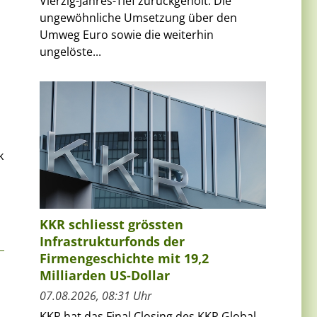
Vierzig-Jahres-Tief zurückgeholt. Die
ungewöhnliche Umsetzung über den
Umweg Euro sowie die weiterhin
ungelöste...
k
KKR schliesst grössten
Infrastrukturfonds der
Firmengeschichte mit 19,2
Milliarden US-Dollar
07.08.2026, 08:31 Uhr
KKR hat das Final Closing des KKR Global