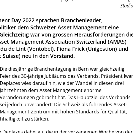
Studio
nt Day 2022 sprachen Branchenleader,
olitiker dem Schweizer Asset Management eine
. Gleichzeitig war von grossen Herausforderungen di
Asset Management Association Switzerland (AMAS)
du de Lint (Vontobel), Fiona Frick (Unigestion) und
t Suisse) neu in den Vorstand.
Die diesjährige Branchentagung in Bern war gleichzeitig
Feier des 30-jährige Jubiläums des Verbands. Präsident Iwa
Deplazes wies darauf hin, wie der Wandel in diesen drei
Jahrzehnten dem Asset Management enorme
Veränderungen gebracht hat. Das Hauptziel des Verbands
sei jedoch unverändert: Die Schweiz als führendes Asset-
Management-Zentrum mit hohen Standards für Qualität,
altigkeit zu stärken.
te Deplazes dabei auf die in der vergangenen Woche von der