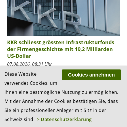
KKR schliesst grössten Infrastrukturfonds
der Firmengeschichte mit 19,2 Milliarden
US-Dollar
07.08.2026, 08:31 Uhr
KKR hat das Final Closing des KKR Global
Diese Website
Cookies annehmen
Infrastructure Investors V bekanntgegeben. Mit
verwendet Cookies, um
einem Volumen von 19,2 Milliarden US-Dollar
Ihnen eine bestmögliche Nutzung zu ermöglichen.
handelt es sich um den bislang grössten
Infrastrukturfonds in...
Mit der Annahme der Cookies bestätigen Sie, dass
Sie ein professioneller Anleger mit Sitz in der
Schweiz sind.
> Datenschutzerklärung
ZUR RESSORT-ÜBERSICHT «NEWS»