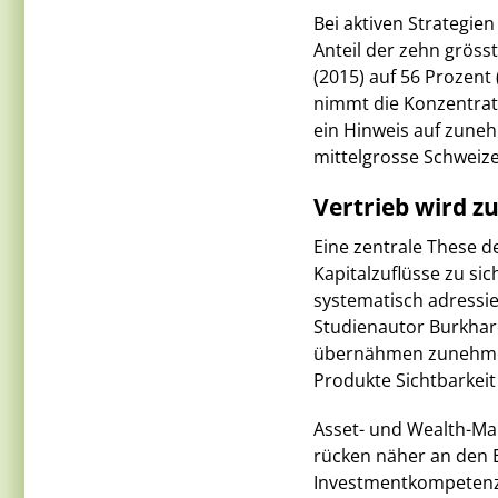
Bei aktiven Strategien
Anteil der zehn gröss
(2015) auf 56 Prozent
nimmt die Konzentrat
ein Hinweis auf zune
mittelgrosse Schweizer
Vertrieb wird z
Eine zentrale These de
Kapitalzuflüsse zu si
systematisch adressier
Studienautor Burkhard
übernähmen zunehmen
Produkte Sichtbarkeit 
Asset- und Wealth-M
rücken näher an den
Investmentkompetenze