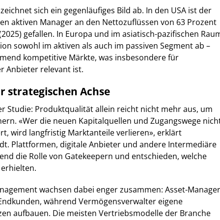
 zeichnet sich ein gegenläufiges Bild ab. In den USA ist der
ten aktiven Manager an den Nettozuflüssen von 63 Prozent
 (2025) gefallen. In Europa und im asiatisch-pazifischen Rau
ion sowohl im aktiven als auch im passiven Segment ab –
hmend kompetitive Märkte, was insbesondere für
 Anbieter relevant ist.
ur strategischen Achse
r Studie: Produktqualität allein reicht nicht mehr aus, um
chern. «Wer die neuen Kapitalquellen und Zugangswege nich
t, wird langfristig Marktanteile verlieren», erklärt
t. Plattformen, digitale Anbieter und andere Intermediäre
d die Rolle von Gatekeepern und entschieden, welche
erhielten.
anagement wachsen dabei enger zusammen: Asset-Manage
 Endkunden, während Vermögensverwalter eigene
n aufbauen. Die meisten Vertriebsmodelle der Branche