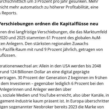
durchschnittlich um 3 Prozent pro Jahr gesunken. Mehr
icht mehr automatisch zu höherer Profitabilität, eine
s Reports.
 Verschiebungen ordnen die Kapitalflüsse neu
ieren drei langfristige Verschiebungen, die das Marktumfeld
2020 und 2025 stammten 61 Prozent des globalen AuM-
en Anlegern. Den stärksten regionalen Zuwachs
n-Pazifik-Raum mit rund 9 Prozent jährlich, getragen von
uflüssen.
erationenwechsel an: Allein in den USA werden bis 2048
nd 124 Billionen Dollar an eine digital geprägte
ertragen. 30 Prozent der Generation Z beginnen im frühen
dem Investieren – gegenüber lediglich 6 Prozent bei den
Anlegerinnen und Anleger werden über
, soziale Medien und YouTube erreicht, also über Kanäle, in
gement-Industrie kaum präsent ist. In Europa überschritte
ögen sogenannter Neobroker bereits 2023 die Marke von