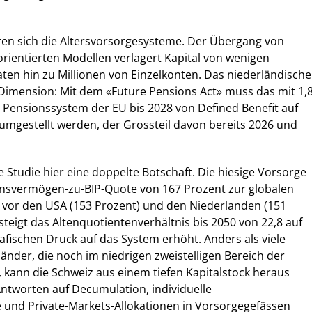
ren sich die Altersvorsorgesysteme. Der Übergang von
sorientierten Modellen verlagert Kapital von wenigen
aten hin zu Millionen von Einzelkonten. Das niederländische
ie Dimension: Mit dem «Future Pensions Act» muss das mit 1,
e Pensionssystem der EU bis 2028 von Defined Benefit auf
umgestellt werden, der Grossteil davon bereits 2026 und
e Studie hier eine doppelte Botschaft. Die hiesige Vorsorge
ionsvermögen-zu-BIP-Quote von 167 Prozent zur globalen
 vor den USA (153 Prozent) und den Niederlanden (151
 steigt das Altenquotientenverhältnis bis 2050 von 22,8 auf
fischen Druck auf das System erhöht. Anders als viele
nder, die noch im niedrigen zweistelligen Bereich der
 kann die Schweiz aus einem tiefen Kapitalstock heraus
ntworten auf Decumulation, individuelle
 und Private-Markets-Allokationen in Vorsorgegefässen