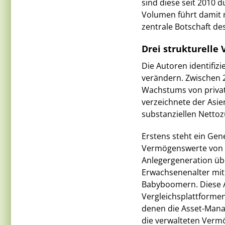
sind diese seit 2010 
Volumen führt damit n
zentrale Botschaft de
Drei strukturelle
Die Autoren identifiz
verändern. Zwischen 
Wachstums von privat
verzeichnete der Asie
substanziellen Nettoz
Erstens steht ein Gen
Vermögenswerte von ru
Anlegergeneration üb
Erwachsenenalter mit 
Babyboomern. Diese 
Vergleichsplattformen
denen die Asset-Mana
die verwalteten Verm