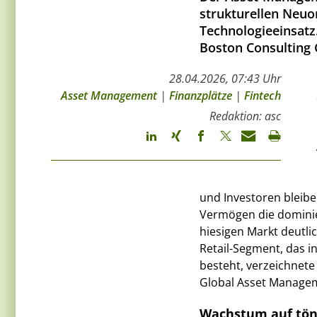
strukturellen Neuo
Technologieeinsatz
Boston Consulting 
28.04.2026, 07:43 Uhr
Asset Management
|
Finanzplätze
|
Fintech
Redaktion: asc
und Investoren bleibe
Vermögen die domini
hiesigen Markt deutli
Retail-Segment, das i
besteht, verzeichnete
Global Asset Managem
Wachstum auf tön