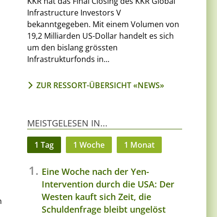
KKR hat das Final Closing des KKR Global
Infrastructure Investors V
bekanntgegeben. Mit einem Volumen von
19,2 Milliarden US-Dollar handelt es sich
um den bislang grössten
Infrastrukturfonds in...
ZUR RESSORT-ÜBERSICHT «NEWS»
MEISTGELESEN IN...
1 Tag
1 Woche
1 Monat
Eine Woche nach der Yen-
Intervention durch die USA: Der
Westen kauft sich Zeit, die
n
Schuldenfrage bleibt ungelöst