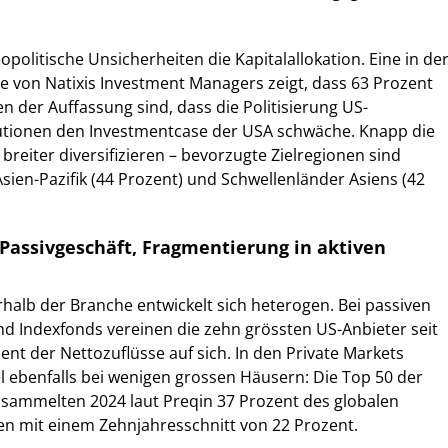
politische Unsicherheiten die Kapitalallokation. Eine in de
ge von Natixis Investment Managers zeigt, dass 63 Prozent
n der Auffassung sind, dass die Politisierung US-
tutionen den Investmentcase der USA schwäche. Knapp die
h breiter diversifizieren – bevorzugte Zielregionen sind
Asien-Pazifik (44 Prozent) und Schwellenländer Asiens (42
Passivgeschäft, Fragmentierung in aktiven
alb der Branche entwickelt sich heterogen. Bei passiven
d Indexfonds vereinen die zehn grössten US-Anbieter seit
ent der Nettozuflüsse auf sich. In den Private Markets
el ebenfalls bei wenigen grossen Häusern: Die Top 50 der
 sammelten 2024 laut Preqin 37 Prozent des globalen
chen mit einem Zehnjahresschnitt von 22 Prozent.