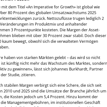
 mit dem Titel «An Imperative for Growth» ist global wie
Über 80 Prozent des globalen Umsatzwachstums 2025
arktentwicklungen zurück. Nettozuflüsse trugen lediglich 2
 Veränderungen im Produktmix und anhaltender
men 3 Prozentpunkte kosteten. Die Margen der Asset-
en blieben mit über 30 Prozent zwar stabil. Doch dieser
10 kaum bewegt, obwohl sich die verwalteten Vermögen
haben.
e haben von starken Märkten gelebt – das wird so nicht
 ist künftig nicht mehr das Wachstum des Marktes, sonder
 aktiv zu gewinnen», lässt sich Johannes Burkhardt, Partner
er Studie, zitieren.
h stabilen Margen verbirgt sich eine Schere, die sich seit
en 2010 und 2025 sind die Umsätze der Branche jährlich um
n, die Kosten jedoch um 5,4 Prozent. Hinzu kommt der
f die Managementgebühren, im institutionellen Geschäft